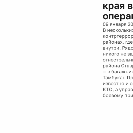
края 
опера
09 января 2
В нескольки
контртеррор
районах, гд
внутри. Ряд
никого не з
огнестрельн
района Став
— в багажни
Тамбукан Пре
известно и 
КТО, а упра
боевому пр