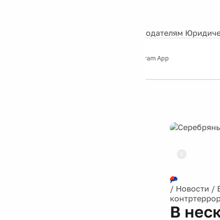
События
Контакты
О нас
Экскурсии
Silver Studio
Рекламодателям
Юридиче
Слушайте
App Store
Google Play
Telegram App
Серебряный
дождь
12+
Реклама
/
Новости
/
контртеррор
В нес