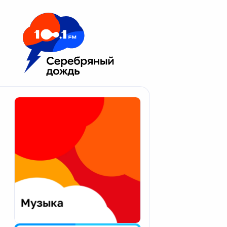
Москва 100.1 FM
Апатиты
Астрахань
Волгоград
Вологда
Екатеринбург
Иваново
Казань
Калининград
Калуга