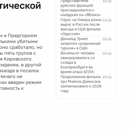
Представители
10:26
тической
думских фракций
присоединяются к
нападкам на «Яблоко»
Спрос на Гомера резко
10:26
вырос в России после
выхода в США фильма
«Одиссея»
ом и Предгорном
Дональд Трамп
09:26
олькими убитыми
запретил «родильный
оно сработало, но
туризм» в США
ы пять трупов с
Восемьсот человек
09:26
эвакуировались со
ая Кировского
склада в
сидении, в другой
Екатеринбурге во
въезде в поселок
время атаки БПЛА
Ничего не
Продолжение фильма
09:26
про Майкла Джексона
онах введен режим
запланировано к 2028
товность к
году