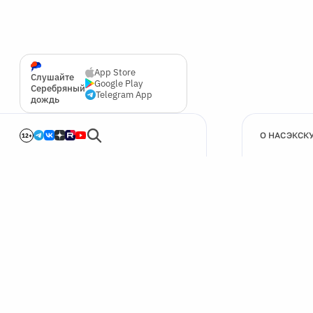
App Store
Слушайте
Google Play
Серебряный
Telegram App
дождь
О НАС
ЭКСК
12+
🍪
Мы используем cookie для улучшения работы сайта.