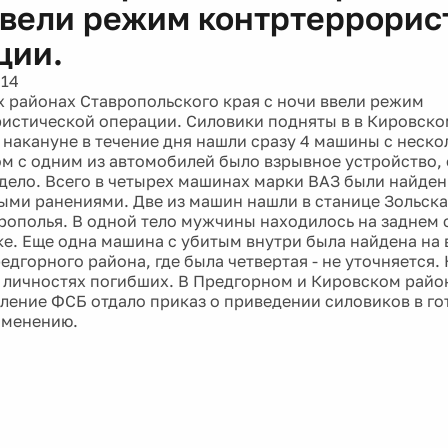
ввели режим контртеррорис
ции.
014
х районах Ставропольского края с ночи ввели режим
истической операции. Силовики подняты в в Кировск
е накануне в течение дня нашли сразу 4 машины с неск
ом с одним из автомобилей было взрывное устройство, 
адело. Всего в четырех машинах марки ВАЗ были найден
ыми ранениями. Две из машин нашли в станице Зольск
рополья. В одной тело мужчины находилось на заднем 
ке. Еще одна машина с убитым внутри была найдена на 
дгорного района, где была четвертая - не уточняется. 
о личностях погибших. В Предгорном и Кировском рай
вление ФСБ отдало приказ о приведении силовиков в го
именению.