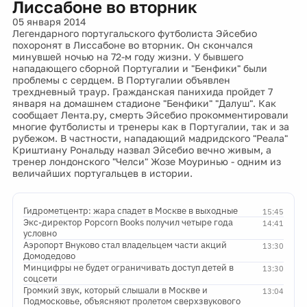
Лиссабоне во вторник
05 января 2014
Легендарного португальского футболиста Эйсебио
похоронят в Лиссабоне во вторник. Он скончался
минувшей ночью на 72-м году жизни. У бывшего
нападающего сборной Португалии и "Бенфики" были
проблемы с сердцем. В Португалии объявлен
трехдневный траур. Гражданская панихида пройдет 7
января на домашнем стадионе "Бенфики" "Далуш". Как
сообщает Лента.ру, смерть Эйсебио прокомментировали
многие футболисты и тренеры как в Португалии, так и за
рубежом. В частности, нападающий мадридского "Реала"
Криштиану Рональду назвал Эйсебио вечно живым, а
тренер лондонского "Челси" Жозе Моуринью - одним из
величайших португальцев в истории.
Гидрометцентр: жара спадет в Москве в выходные
15:45
Экс-директор Popcorn Books получил четыре года
14:41
условно
Аэропорт Внуково стал владельцем части акций
13:30
Домодедово
Минцифры не будет ограничивать доступ детей в
13:30
соцсети
Громкий звук, который слышали в Москве и
13:04
Подмосковье, объясняют пролетом сверхзвукового