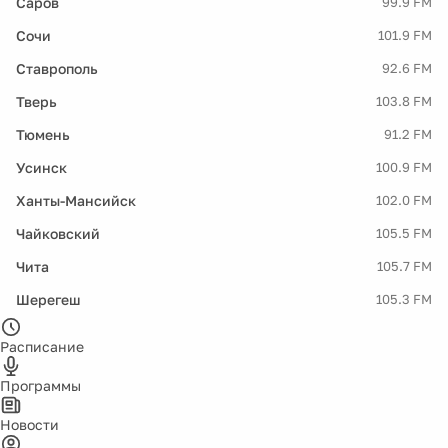
Саров
99.9 FM
Сочи
101.9 FM
Ставрополь
92.6 FM
Тверь
103.8 FM
Тюмень
91.2 FM
Усинск
100.9 FM
Ханты-Мансийск
102.0 FM
Чайковский
105.5 FM
Чита
105.7 FM
Шерегеш
105.3 FM
Расписание
Программы
Новости