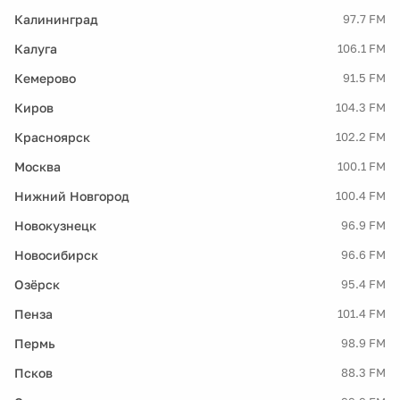
Калининград
97.7 FM
Калуга
106.1 FM
Кемерово
91.5 FM
Киров
104.3 FM
Красноярск
102.2 FM
Москва
100.1 FM
Нижний Новгород
100.4 FM
Новокузнецк
96.9 FM
Новосибирск
96.6 FM
Озёрск
95.4 FM
Пенза
101.4 FM
Пермь
98.9 FM
Псков
88.3 FM