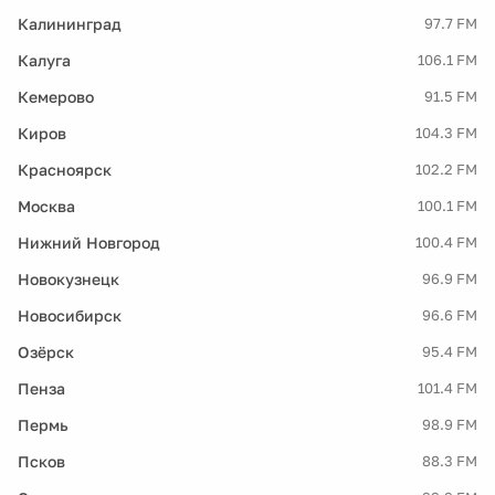
Калининград
97.7 FM
Калуга
106.1 FM
Кемерово
91.5 FM
Киров
104.3 FM
Красноярск
102.2 FM
Москва
100.1 FM
Нижний Новгород
100.4 FM
Новокузнецк
96.9 FM
Новосибирск
96.6 FM
Озёрск
95.4 FM
Пенза
101.4 FM
Пермь
98.9 FM
Псков
88.3 FM