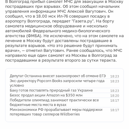
В Волгоград прибыл самолет МЧС для эвакуации в Москву
пострадавших при взрывах. Об этом сообщил начальник
управления информации МЧС Алексей Вагутович. Он
сообщил, что в 18.00 мск Ил-76 совершил посадку в
аэропорту Волгограда, передает "Газета.ру". На борту
самолета медицинское оборудование и несколько
автомобилей Федерального медико-биологического
агентства (ФМБА). Не исключено, что на этом самолете на
лечение в Москву будут доставлены пострадавшие в
результате взрывов. «Но это решение будут принимать
врачи», — отметил Вагутович. Ранее сообщалось, что МЧС
направило еще один самолет из Москвы в Волгоград за
пострадавшими в результате второго за сутки теракта.
Депутат Останина внесет законопроект об отмене ЕГЭ
18:23
Экс-директору Popcorn Books запросили четыре года
18:23
условно
Баку готов поставлять природный газ Украине
18:23
Безос продал акции Amazon на $350 млн
18:20
Победители олимпиад занимают практически все
18:17
бюджетные места места в вузах
Минэкономики РФ прорабатывает меры поддержки
18:17
потерявших товар селлеров Wildberries