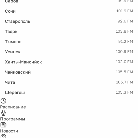
Саров
99.9 FM
Сочи
101.9 FM
Ставрополь
92.6 FM
Тверь
103.8 FM
Тюмень
91.2 FM
Усинск
100.9 FM
Ханты-Мансийск
102.0 FM
Чайковский
105.5 FM
Чита
105.7 FM
Шерегеш
105.3 FM
Расписание
Программы
Новости