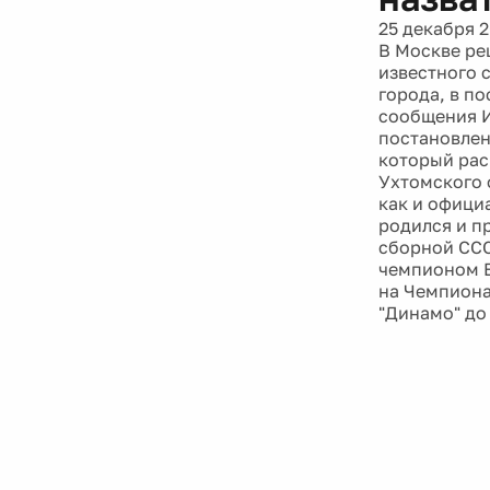
25 декабря 
В Москве ре
известного 
города, в п
сообщения И
постановлен
который рас
Ухтомского 
как и офици
родился и п
сборной ССС
чемпионом Е
на Чемпиона
"Динамо" до