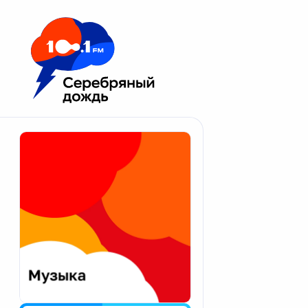
Москва 100.1 FM
Апатиты
Астрахань
Волгоград
Вологда
Екатеринбург
Иваново
Казань
Калининград
Калуга