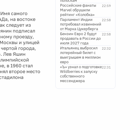
полоскам
Российские фанаты
22:59
Marvel обрушили
 Имя самого
рейтинг «Колобка»
Да, на востоке
Парламент Индии
22:58
потребовал извинений
ак следует из
от Марка Цукерберга
бянин подписал
Бензин Евро 2 будут
22:58
нному проезду,
продавать в России до
Москвы и улицей
июля 2027 года
 чертой города,
Итальянец выбросил
22:32
лотерейный билет с
о. Лев Яшин
выигрышем в миллион
 олимпийской
евро
е, в 1960 стал
«Ъ» узнал о подготовке
22:31
анял второе место
Wildberries к запуску
собственного
 стадилона
мессенджера