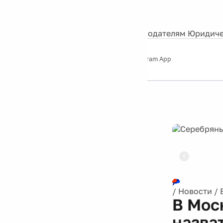
События
Контакты
О нас
Экскурсии
Silver Studio
Рекламодателям
Юридиче
Слушайте
App Store
Google Play
Telegram App
Серебряный
дождь
12+
Реклама
/
Новости
/
В Мос
назва