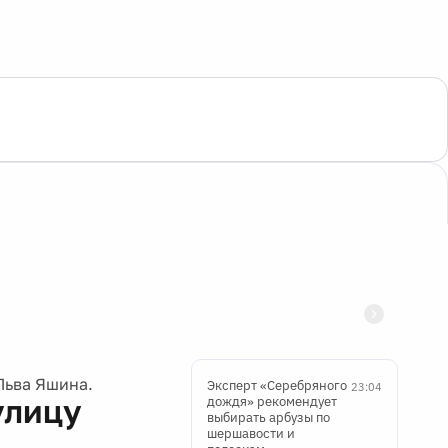
Льва Яшина.
Эксперт «Серебряного
23:04
улицу
дождя» рекомендует
выбирать арбузы по
шершавости и