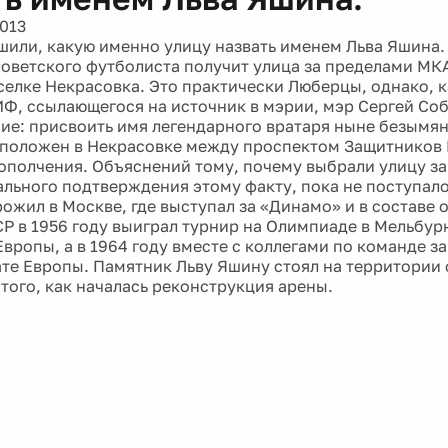
2013
шили, какую именно улицу назвать именем Льва Яшина.
советского футболиста получит улица за пределами МКА
оселке Некрасовка. Это практически Люберцы, однако, к
Ф, ссылающегося на источник в мэрии, мэр Сергей Со
ие: присвоить имя легендарного вратаря ныне безымя
положен в Некрасовке между проспектом Защитников 
ополчения. Объяснений тому, почему выбрали улицу за
ального подтверждения этому факту, пока не поступал
рожил в Москве, где выступал за «Динамо» и в составе
Р в 1956 году выиграл турнир на Олимпиаде в Мельбурн
вропы, а в 1964 году вместе с коллегами по команде з
те Европы. Памятник Льву Яшину стоял на территории
 того, как началась реконструкция арены.