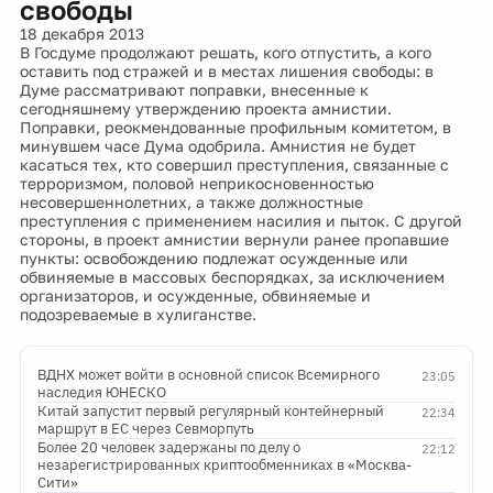
свободы
18 декабря 2013
В Госдуме продолжают решать, кого отпустить, а кого
оставить под стражей и в местах лишения свободы: в
Думе рассматривают поправки, внесенные к
сегодняшнему утверждению проекта амнистии.
Поправки, реокмендованные профильным комитетом, в
минувшем часе Дума одобрила. Амнистия не будет
касаться тех, кто совершил преступления, связанные с
терроризмом, половой неприкосновенностью
несовершеннолетних, а также должностные
преступления с применением насилия и пыток. С другой
стороны, в проект амнистии вернули ранее пропавшие
пункты: освобождению подлежат осужденные или
обвиняемые в массовых беспорядках, за исключением
организаторов, и осужденные, обвиняемые и
подозреваемые в хулиганстве.
ВДНХ может войти в основной список Всемирного
23:05
наследия ЮНЕСКО
Китай запустит первый регулярный контейнерный
22:34
маршрут в ЕС через Севморпуть
Более 20 человек задержаны по делу о
22:12
незарегистрированных криптообменниках в «Москва-
Сити»