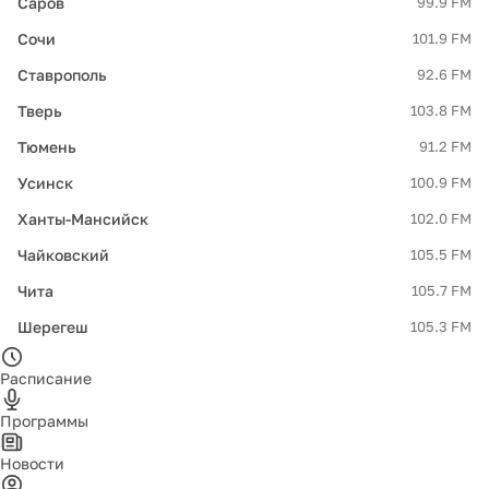
Саров
99.9 FM
Сочи
101.9 FM
Ставрополь
92.6 FM
Тверь
103.8 FM
Тюмень
91.2 FM
Усинск
100.9 FM
Ханты-Мансийск
102.0 FM
Чайковский
105.5 FM
Чита
105.7 FM
Шерегеш
105.3 FM
Расписание
Программы
Новости