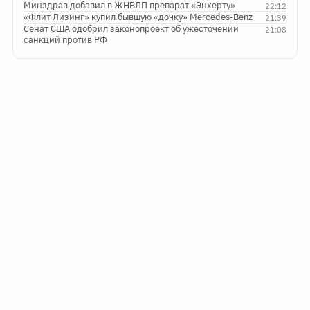
Минздрав добавил в ЖНВЛП препарат «Энхерту»
22:12
«Флит Лизинг» купил бывшую «дочку» Mercedes-Benz
21:39
Сенат США одобрил законопроект об ужесточении
21:08
санкций против РФ