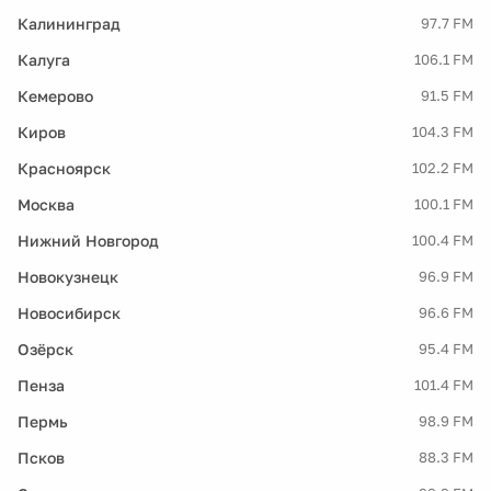
Калининград
97.7 FM
Калуга
106.1 FM
Кемерово
91.5 FM
Киров
104.3 FM
Красноярск
102.2 FM
Москва
100.1 FM
Нижний Новгород
100.4 FM
Новокузнецк
96.9 FM
Новосибирск
96.6 FM
Озёрск
95.4 FM
Пенза
101.4 FM
Пермь
98.9 FM
Псков
88.3 FM