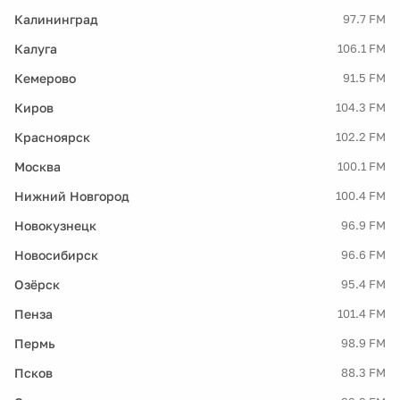
Калининград
97.7 FM
Калуга
106.1 FM
Кемерово
91.5 FM
Киров
104.3 FM
Красноярск
102.2 FM
Москва
100.1 FM
Нижний Новгород
100.4 FM
Новокузнецк
96.9 FM
Новосибирск
96.6 FM
Озёрск
95.4 FM
Пенза
101.4 FM
Пермь
98.9 FM
Псков
88.3 FM