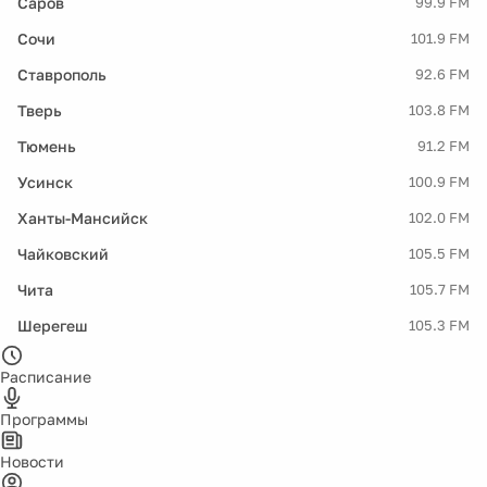
Саров
99.9 FM
Сочи
101.9 FM
Ставрополь
92.6 FM
Тверь
103.8 FM
Тюмень
91.2 FM
Усинск
100.9 FM
Ханты-Мансийск
102.0 FM
Чайковский
105.5 FM
Чита
105.7 FM
Шерегеш
105.3 FM
Расписание
Программы
Новости