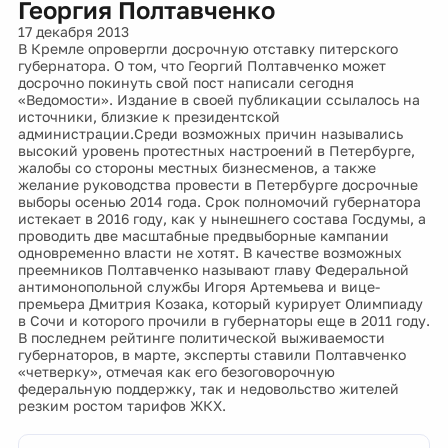
Георгия Полтавченко
17 декабря 2013
В Кремле опровергли досрочную отставку питерского
губернатора. О том, что Георгий Полтавченко может
досрочно покинуть свой пост написали сегодня
«Ведомости». Издание в своей публикации ссылалось на
источники, близкие к президентской
администрации.Среди возможных причин назывались
высокий уровень протестных настроений в Петербурге,
жалобы со стороны местных бизнесменов, а также
желание руководства провести в Петербурге досрочные
выборы осенью 2014 года. Срок полномочий губернатора
истекает в 2016 году, как у нынешнего состава Госдумы, а
проводить две масштабные предвыборные кампании
одновременно власти не хотят. В качестве возможных
преемников Полтавченко называют главу Федеральной
антимонопольной службы Игоря Артемьева и вице-
премьера Дмитрия Козака, который курирует Олимпиаду
в Сочи и которого прочили в губернаторы еще в 2011 году.
В последнем рейтинге политической выживаемости
губернаторов, в марте, эксперты ставили Полтавченко
«четверку», отмечая как его безоговорочную
федеральную поддержку, так и недовольство жителей
резким ростом тарифов ЖКХ.