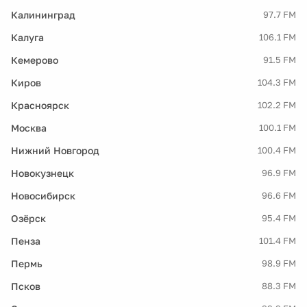
Калининград
97.7 FM
Калуга
106.1 FM
Кемерово
91.5 FM
Киров
104.3 FM
Красноярск
102.2 FM
Москва
100.1 FM
Нижний Новгород
100.4 FM
Новокузнецк
96.9 FM
Новосибирск
96.6 FM
Озёрск
95.4 FM
Пенза
101.4 FM
Пермь
98.9 FM
Псков
88.3 FM