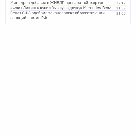
Минздрав добавил в ЖНВЛП препарат «Энхерту»
22:12
«Флит Лизинг» купил бывшую «дочку» Mercedes-Benz
21:39
Сенат США одобрил законопроект об ужесточении
21:08
санкций против РФ