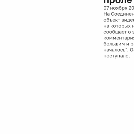
07 ноября 2
На Соединен
объект виде
на которых 
сообщает о 
комментария
большим и р
началось". 
поступало.