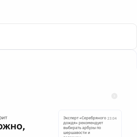
рит
Эксперт «Серебряного
23:04
ожно,
дождя» рекомендует
выбирать арбузы по
шершавости и