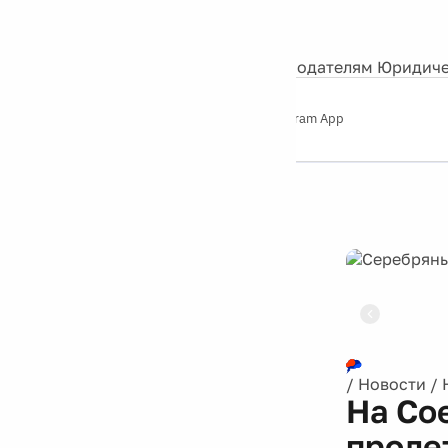
События
Контакты
О нас
Экскурсии
Silver Studio
Рекламодателям
Юридиче
Слушайте
App Store
Google Play
Telegram App
Серебряный
дождь
12+
Реклама
/
Новости
/
На Со
проле