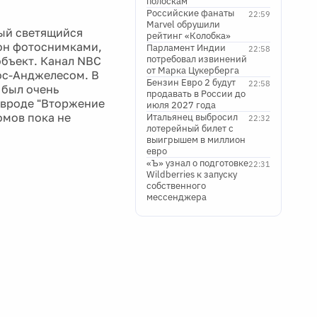
полоскам
Российские фанаты
22:59
Marvel обрушили
ый светящийся
рейтинг «Колобка»
лон фотоснимками,
Парламент Индии
22:58
потребовал извинений
объект. Канал NBC
от Марка Цукерберга
Лос-Анджелесом. В
Бензин Евро 2 будут
22:58
 был очень
продавать в России до
 вроде "Вторжение
июля 2027 года
омов пока не
Итальянец выбросил
22:32
лотерейный билет с
выигрышем в миллион
евро
«Ъ» узнал о подготовке
22:31
Wildberries к запуску
собственного
мессенджера