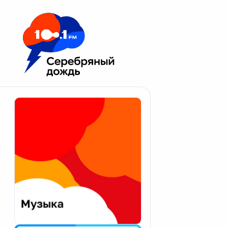
Москва 100.1 FM
Апатиты
Астрахань
Волгоград
Вологда
Екатеринбург
Иваново
Казань
Калининград
Калуга