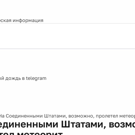
ская информация
На Соединенными Штатами, возможно, пролетел метео
единенными Штатами, возм
тел метеорит