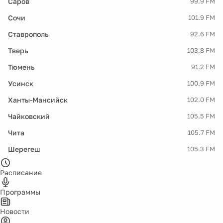
Саров
99.9 FM
Сочи
101.9 FM
Ставрополь
92.6 FM
Тверь
103.8 FM
Тюмень
91.2 FM
Усинск
100.9 FM
Ханты-Мансийск
102.0 FM
Чайковский
105.5 FM
Чита
105.7 FM
Шерегеш
105.3 FM
Расписание
Программы
Новости