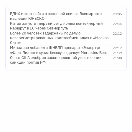
ВДНХ может войти в основной список Всемирного
23:05
наследия ЮНЕСКО
Китай запустит первый регулярный контейнерный
22:34
маршрут в ЕС через Севморпуть
Более 20 человек задержаны по делу о
22:12
незарегистрированных криптообменниках в «Москва-
Сити»
Минздрав добавил в ЖНВЛП препарат «Энхерту»
22:12
«Флит Лизинг» купил бывшую «дочку» Mercedes-Benz
21:39
Сенат США одобрил законопроект об ужесточении
21:08
санкций против РФ