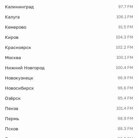
Калининград
97.7 FM
Калуга
106.1 FM
Кемерово
91.5 FM
Киров
104.3 FM
Красноярск
102.2 FM
Москва
100.1 FM
Нижний Новгород
100.4 FM
Новокузнецк
96.9 FM
Новосибирск
96.6 FM
Озёрск
95.4 FM
Пенза
101.4 FM
Пермь
98.9 FM
Псков
88.3 FM