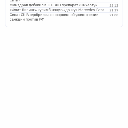
Сити»
Минздрав добавил в ЖНВЛП препарат «Энхерту»
22:12
«Флит Лизинг» купил бывшую «дочку» Mercedes-Benz
21:39
Сенат США одобрил законопроект об ужесточении
21:08
санкций против РФ