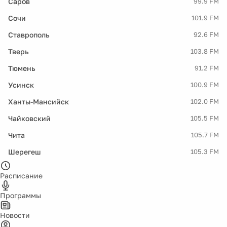
Саров
99.9 FM
Сочи
101.9 FM
Ставрополь
92.6 FM
Тверь
103.8 FM
Тюмень
91.2 FM
Усинск
100.9 FM
Ханты-Мансийск
102.0 FM
Чайковский
105.5 FM
Чита
105.7 FM
Шерегеш
105.3 FM
Расписание
Программы
Новости