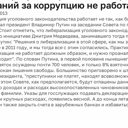
аний за коррупцию не работ
2013
ия уголовного законодательства работает не так, как 
ал президент Владимир Путин на заседании Совета по
Стоит отметить, что либерализация уголовного законод
о инициативе Дмитрия Медведева, занимавшего тогда п
Путин: "Решения о либерализации в этой сфере, как мы 
в 2011 году, и мы тогда все с этим согласились. Практи
изация не работает должным образом, и нужно проанал
ходит". По словам Путина, в первой половине нынешнег
зяток осуждены почти 700 человек, и только 8% взяточ
окам лишения свободы. Большинство приговорено к ш
резидента, "преступники не платят, находят всевозмо
а этом Совете, как предполагается, будут оглашены дан
о доходах и расходах высокопоставленных чиновников.
 фамилии. Указы для госслужащих подавать декларации
 и крупных расходах, появились весной. А до конца лет
 также закрыть счета в зарубежных банках и избавить