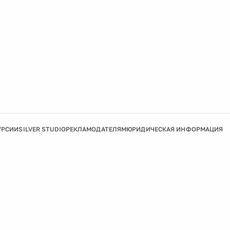
УРСИИ
SILVER STUDIO
РЕКЛАМОДАТЕЛЯМ
ЮРИДИЧЕСКАЯ ИНФОРМАЦИЯ