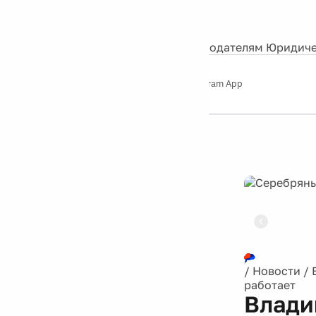
События
Контакты
О нас
Экскурсии
Silver Studio
Рекламодателям
Юридиче
Слушайте
App Store
Google Play
Telegram App
Серебряный
дождь
12+
Реклама
/
Новости
/
работает
Влади