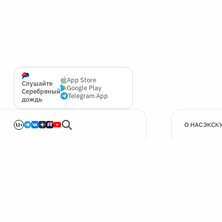
App Store
Слушайте
Google Play
Серебряный
Telegram App
дождь
О НАС
ЭКСК
12+