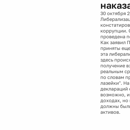
наказ
30 октября 
Либерализац
констатиров
коррупции. 
проведена п
Как заявил 
приняты еще 
эта либерал
здесь проис
получение в
реальным ср
по словам п
лазейки". Н
деклараций 
возможно, и
доходах, но
должны были
активов.