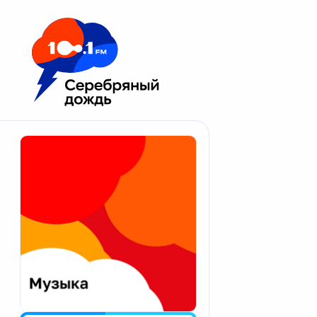
Москва 100.1 FM
Апатиты
Астрахань
Волгоград
Вологда
Екатеринбург
Иваново
Казань
Калининград
Калуга