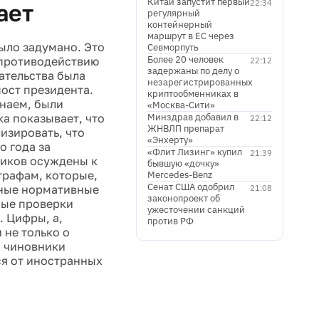
Китай запустит первый
22:34
ает
регулярный
контейнерный
маршрут в ЕС через
было задумано. Это
Севморпуть
Более 20 человек
 противодействию
22:12
задержаны по делу о
ательства была
незарегистрированных
ост президента.
криптообменниках в
знаем, были
«Москва-Сити»
ка показывает, что
Минздрав добавил в
22:12
ЖНВЛП препарат
изировать, что
«Энхерту»
о года за
«Флит Лизинг» купил
21:39
ников осуждены к
бывшую «дочку»
трафам, которые,
Mercedes-Benz
Сенат США одобрил
жные нормативные
21:08
законопроект об
ные проверки
ужесточении санкций
 Цифры, а,
против РФ
 не только о
а чиновники
ся от иностранных