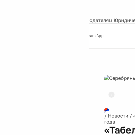
События
Контакты
О нас
Экскурсии
Silver Studio
Рекламодателям
Юридиче
Слушайте
App Store
Google Play
Telegram App
Серебряный
дождь
12+
Реклама
/
Новости
/
года
«Табе