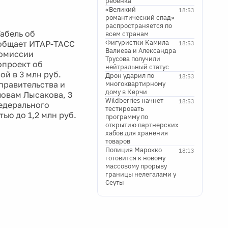
ребенка
«Великий
18:53
романтический спад»
распространяется по
абель об
всем странам
Фигуристки Камила
ообщает ИТАР-ТАСС
18:53
Валиева и Александра
комиссии
Трусова получили
опроект об
нейтральный статус
й в 3 млн руб.
Дрон ударил по
18:53
правительства и
многоквартирному
дому в Керчи
ловам Лысакова, 3
Wildberries начнет
18:53
едерального
тестировать
ью до 1,2 млн руб.
программу по
открытию партнерских
хабов для хранения
товаров
Полиция Марокко
18:13
готовится к новому
массовому прорыву
границы нелегалами у
Сеуты