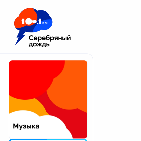
Москва 100.1 FM
Апатиты
Астрахань
Волгоград
Вологда
Екатеринбург
Иваново
Казань
Калининград
Калуга