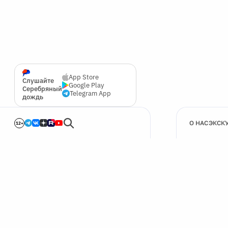
App Store
Слушайте
Google Play
Серебряный
Telegram App
дождь
О НАС
ЭКСК
12+