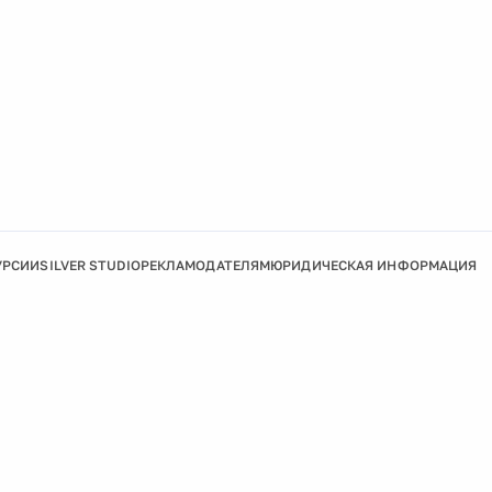
УРСИИ
SILVER STUDIO
РЕКЛАМОДАТЕЛЯМ
ЮРИДИЧЕСКАЯ ИНФОРМАЦИЯ