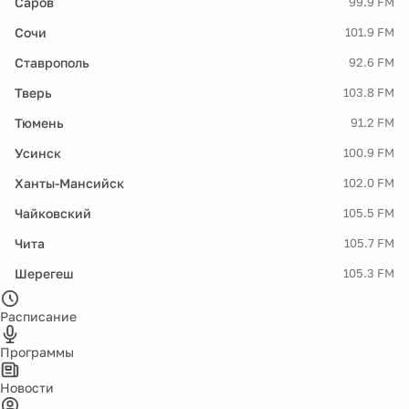
Саров
99.9 FM
Сочи
101.9 FM
Ставрополь
92.6 FM
Тверь
103.8 FM
Тюмень
91.2 FM
Усинск
100.9 FM
Ханты-Мансийск
102.0 FM
Чайковский
105.5 FM
Чита
105.7 FM
Шерегеш
105.3 FM
Расписание
Программы
Новости