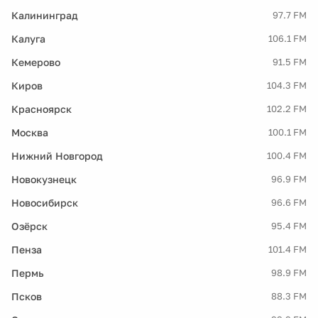
Калининград
97.7 FM
Калуга
106.1 FM
Кемерово
91.5 FM
Киров
104.3 FM
Красноярск
102.2 FM
Москва
100.1 FM
Нижний Новгород
100.4 FM
Новокузнецк
96.9 FM
Новосибирск
96.6 FM
Озёрск
95.4 FM
Пенза
101.4 FM
Пермь
98.9 FM
Псков
88.3 FM