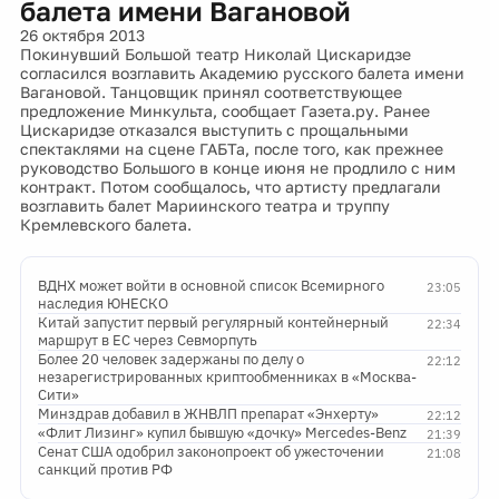
балета имени Вагановой
26 октября 2013
Покинувший Большой театр Николай Цискаридзе
согласился возглавить Академию русского балета имени
Вагановой. Танцовщик принял соответствующее
предложение Минкульта, сообщает Газета.ру. Ранее
Цискаридзе отказался выступить с прощальными
спектаклями на сцене ГАБТа, после того, как прежнее
руководство Большого в конце июня не продлило с ним
контракт. Потом сообщалось, что артисту предлагали
возглавить балет Мариинского театра и труппу
Кремлевского балета.
ВДНХ может войти в основной список Всемирного
23:05
наследия ЮНЕСКО
Китай запустит первый регулярный контейнерный
22:34
маршрут в ЕС через Севморпуть
Более 20 человек задержаны по делу о
22:12
незарегистрированных криптообменниках в «Москва-
Сити»
Минздрав добавил в ЖНВЛП препарат «Энхерту»
22:12
«Флит Лизинг» купил бывшую «дочку» Mercedes-Benz
21:39
Сенат США одобрил законопроект об ужесточении
21:08
санкций против РФ