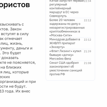
Китай запустит первый
22:34
рористов
регулярный
контейнерный
маршрут в ЕС через
Севморпуть
Более 20 человек
22:12
взыскивать с
задержаны по делу о
незарегистрированных
ктов. Закон
криптообменниках в
вступят в силу
«Москва-Сити»
ак отмечает
Минздрав добавил в
22:12
«лиц, жизнь,
ЖНВЛП препарат
«Энхерту»
ументу, деньги и
«Флит Лизинг» купил
21:39
. Это будет
бывшую «дочку»
 доказать
Mercedes-Benz
кте не поясняется,
Сенат США одобрил
21:08
законопроект об
 на близких
ужесточении санкций
я лиц, которые
против РФ
еских
 организаций и при
ости не будут.
3 года. Их внес