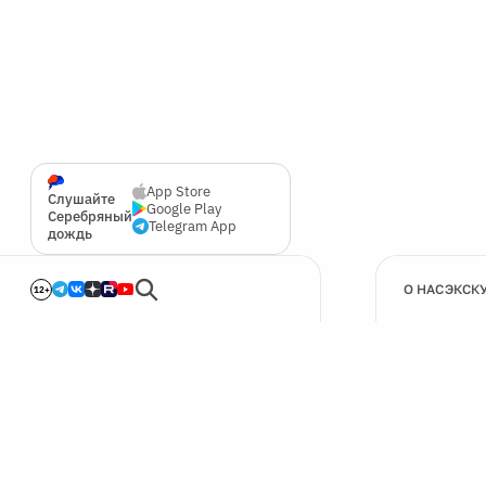
App Store
Слушайте
Google Play
Серебряный
Telegram App
дождь
О НАС
ЭКСК
12+