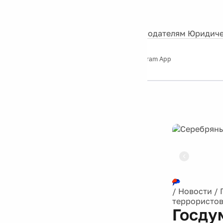
События
Контакты
О нас
Экскурсии
Silver Studio
Рекламодателям
Юридиче
Слушайте
App Store
Google Play
Telegram App
Серебряный
дождь
12+
Реклама
/
Новости
/
террористо
Госду