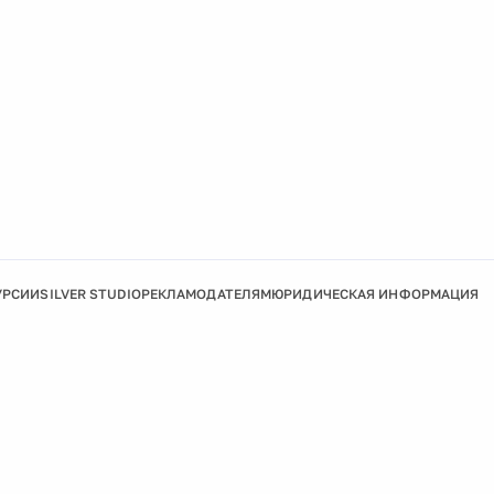
УРСИИ
SILVER STUDIO
РЕКЛАМОДАТЕЛЯМ
ЮРИДИЧЕСКАЯ ИНФОРМАЦИЯ