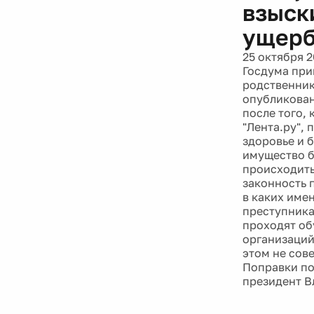
взыск
ущер
25 октября 2
Госдума при
родственник
опубликован
после того,
"Лента.ру",
здоровье и 
имущество б
происходить
законность 
в каких име
преступника
проходят об
организаций
этом не сов
Поправки по
президент В