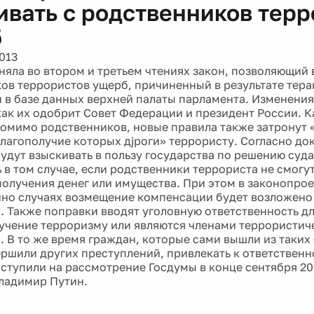
ивать с родственников тер
б
013
няла во втором и третьем чтениях закон, позволяющий 
ов террористов ущерб, причиненный в результате тера
 в базе данных верхней палаты парламента. Изменения 
 как их одобрит Совет Федерации и президент России. К
 помимо родственников, новые правила также затронут 
благополучие которых дjроги» террористу. Согласно док
удут взыскивать в пользу государства по решению суда
 в том случае, если родственники террориста не смогут
получения денег или имущества. При этом в законопрое
нно случаях возмещение компенсации будет возложено
. Также поправки вводят уголовную ответственность дл
учение терроризму или являются членами террористич
. В то же время граждан, которые сами вышли из таких
ершили других преступлений, привлекать к ответственн
ступили на рассмотрение Госдумы в конце сентября 201
ладимир Путин.