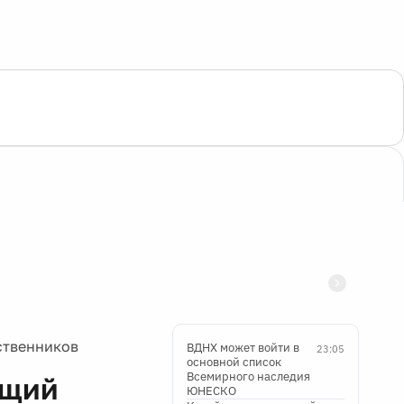
ственников
ВДНХ может войти в
23:05
основной список
Всемирного наследия
ющий
ЮНЕСКО