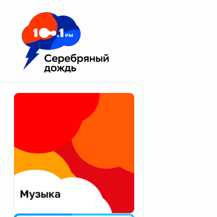
Москва 100.1 FM
Апатиты
Астрахань
Волгоград
Вологда
Екатеринбург
Иваново
Казань
Калининград
Калуга