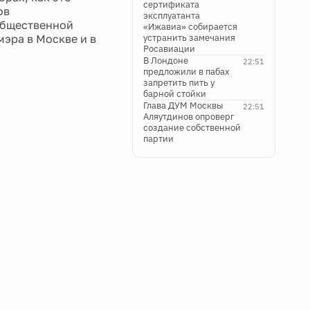
сертификата
ов
эксплуатанта
Общественной
«Ижавиа» собирается
мэра в Москве и в
устранить замечания
Росавиации
В Лондоне
22:51
предложили в пабах
запретить пить у
барной стойки
Глава ДУМ Москвы
22:51
Аляутдинов опроверг
создание собственной
партии