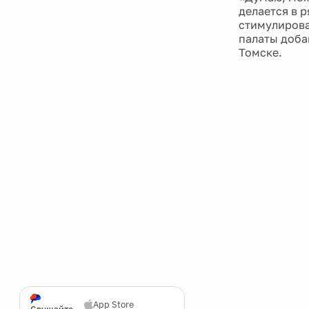
делается в р
стимулирова
палаты доба
Томске.
App Store