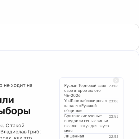
о не ходит на
Руслан Терновой взял
23:08
свое второе золото
ЧЕ-2026
или
YouTube заблокировал
23:08
каналы «Русской
выборы
общины»
Британские ученые
22:53
внедрили гены свиньи
ы. С такой
в салат-латук для вкуса
мяса
Владислав Гриб:
Лишенная
22:53
рах, как это