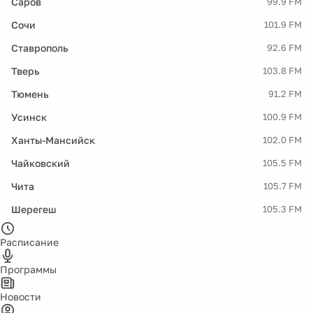
Саров
99.9 FM
Сочи
101.9 FM
Ставрополь
92.6 FM
Тверь
103.8 FM
Тюмень
91.2 FM
Усинск
100.9 FM
Ханты-Мансийск
102.0 FM
Чайковский
105.5 FM
Чита
105.7 FM
Шерегеш
105.3 FM
Расписание
Программы
Новости