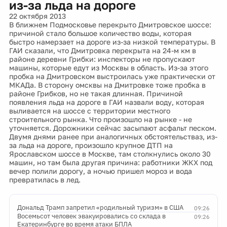
из-за льда на дороге
22 октября 2013
В ближнем Подмосковье перекрыто Дмитровское шоссе:
причиной стало большое количество воды, которая
быстро намерзает на дороге из-за низкой температуры. В
ГАИ сказали, что Дмитровка перекрыта на 24-м км в
районе деревни Грибки: инспекторы не пропускают
машины, которые едут из Москвы в область. Из-за этого
пробка на Дмитровском выстроилась уже практически от
МКАДа. В сторону омсквы на Дмитровке тоже пробка в
районе Грибков, но не такая длинная. Причиной
появления льда на дороге в ГАИ назвали воду, которая
выливается на шоссе с территории местного
строительного рынка. Что произошло на рынке - не
уточняется. Дорожники сейчас засыпают асфальт песком.
Двумя днями ранее при аналогичных обстоятельстваз, из-
за льда на дороге, произошло крупное ДТП на
Ярославском шоссе в Москве, там столкнулись около 30
машин, но там была другая причина: работники ЖКХ под
вечер полили дорогу, а ночью пришел мороз и вода
превратилась в лед.
Дональд Трамп запретил «родильный туризм» в США
09:26
Восемьсот человек эвакуировались со склада в
09:26
Екатеринбурге во время атаки БПЛА