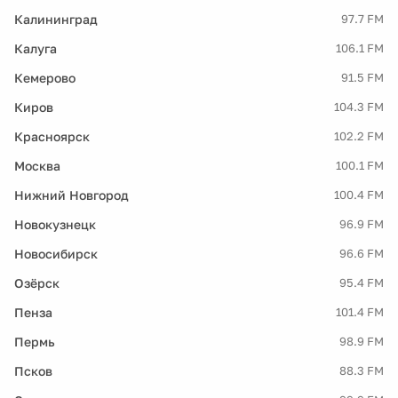
Калининград
97.7 FM
Калуга
106.1 FM
Кемерово
91.5 FM
Киров
104.3 FM
Красноярск
102.2 FM
Москва
100.1 FM
Нижний Новгород
100.4 FM
Новокузнецк
96.9 FM
Новосибирск
96.6 FM
Озёрск
95.4 FM
Пенза
101.4 FM
Пермь
98.9 FM
Псков
88.3 FM