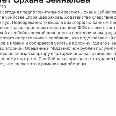
013
е сегодня предположительно арестует Орхана Зейналов
 в убийстве Егора Щербакова. Ходатайство следствия 
 суд. Подозреваемого выдала диаспора: по данным пр
еся к расследованию оперативники ФСБ вышли на ав
лей азербайджанской диаспоры и пригрозили им трудн
е этого оперативникам сообщили, что подозреваемый п
в в Рязани и собирается уехать в Коломну, где его и 
во вторник. Обещанный МВД миллион рублей получил м
йналов снимал квартиру и который опознал съемщика 
енному портрету. Сам Зейналов признает, что ударил
ет, что сделал это в рамках самообороны.