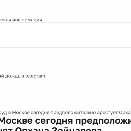
ская информация
Суд в Москве сегодня предположительно арестует Орх
 Москве сегодня предполож
ует Орхана Зейналова