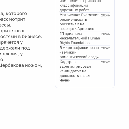
изменения в приказ по
классификации
дорожных работ
а, которого
Матвиенко: РФ может
20:46
рассмотрит
рекомендовать
россиянам не
ессы,
посещать Армению
торитетных
ГП признала
20:46
остями в бизнесе.
нежелательной Human
рячется у
Rights Foundation
задержали под
В мире зафиксирован
20:42
«великий
осквич, у
романтический спад»
по
Кадыров
20:42
 Щербакова ножом,
зарегистрирован
кандидатом на
должность главы
Чечни