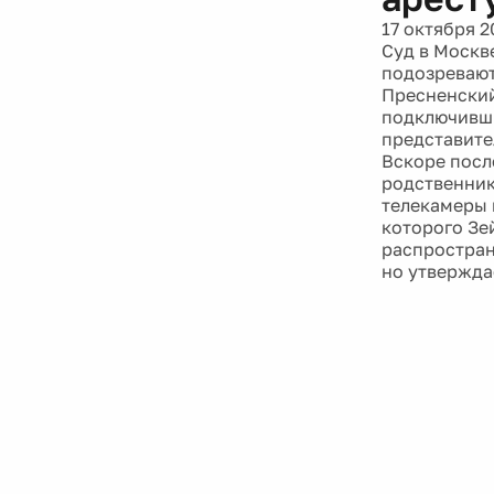
17 октября 2
Суд в Москв
подозревают
Пресненский
подключивши
представите
Вскоре посл
родственнико
телекамеры 
которого Зе
распростран
но утвержда