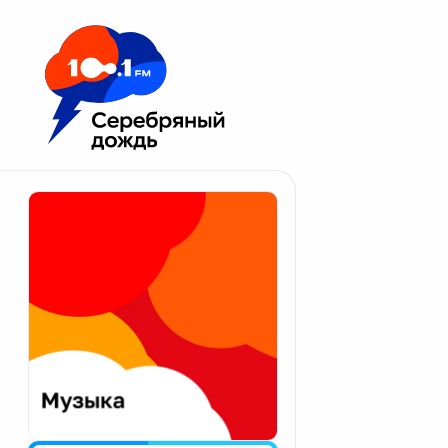
Москва 100.1 FM
Апатиты
Астрахань
Волгоград
Вологда
Екатеринбург
Иваново
Казань
Калининград
Калуга