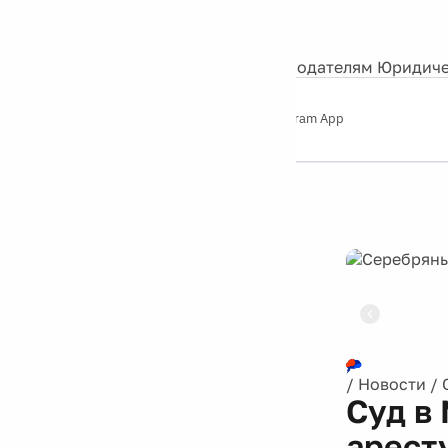
События
Контакты
О нас
Экскурсии
Silver Studio
Рекламодателям
Юридиче
Слушайте
App Store
Google Play
Telegram App
Серебряный
дождь
12+
Реклама
/
Новости
/
Суд в
арест