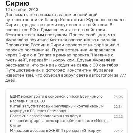
Сирию
12 октября 2013
Дипломаты не понимают, зачем российский
путешественник и блогер Константин Журавлев поехал в
Сирию, где долгое время идут военные действия. В
посольстве РФ в Дамаске считают его действия
безответственным поступком. Пресса сообщает, что
Журавлёва похитила местная оппозиция за шпионаж.
Посольство России в Сирии проверяет информацию о
пропаже россиянина. Путешественник направлялся
через Сирию в Египет в рамках проекта "Наедине с
пустыней", передаёт Ньюсру.ком. Друзья Журавлёва
рассказали, что он не выходит на связь с 30 сентября.
Путешественник и фотограф Константин Журавлев
известен тем, что объехал вокруг света автостопом за 777
дней.
ВДНХ может войти в основной список Всемирного
23:05
наследия ЮНЕСКО
Китай запустит первый регулярный контейнерный
22:34
маршрут в ЕС через Севморпуть
Более 20 человек задержаны по делу о
22:12
незарегистрированных криптообменниках в «Москва-
Сити»
Минздрав добавил в ЖНВЛП препарат «Энхерту»
22:12