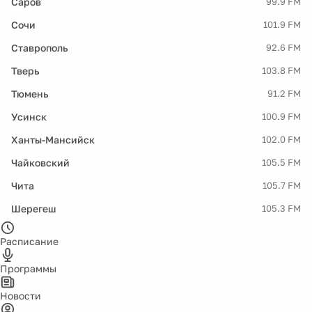
Саров
99.9 FM
Сочи
101.9 FM
Ставрополь
92.6 FM
Тверь
103.8 FM
Тюмень
91.2 FM
Усинск
100.9 FM
Ханты-Мансийск
102.0 FM
Чайковский
105.5 FM
Чита
105.7 FM
Шерегеш
105.3 FM
Расписание
Программы
Новости