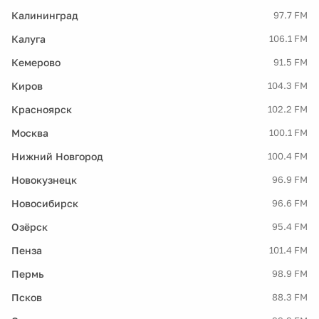
Калининград
97.7 FM
Калуга
106.1 FM
Кемерово
91.5 FM
Киров
104.3 FM
Красноярск
102.2 FM
Москва
100.1 FM
Нижний Новгород
100.4 FM
Новокузнецк
96.9 FM
Новосибирск
96.6 FM
Озёрск
95.4 FM
Пенза
101.4 FM
Пермь
98.9 FM
Псков
88.3 FM