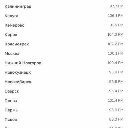
Калининград
97.7 FM
Калуга
106.1 FM
Кемерово
91.5 FM
Киров
104.3 FM
Красноярск
102.2 FM
Москва
100.1 FM
Нижний Новгород
100.4 FM
Новокузнецк
96.9 FM
Новосибирск
96.6 FM
Озёрск
95.4 FM
Пенза
101.4 FM
Пермь
98.9 FM
Псков
88.3 FM