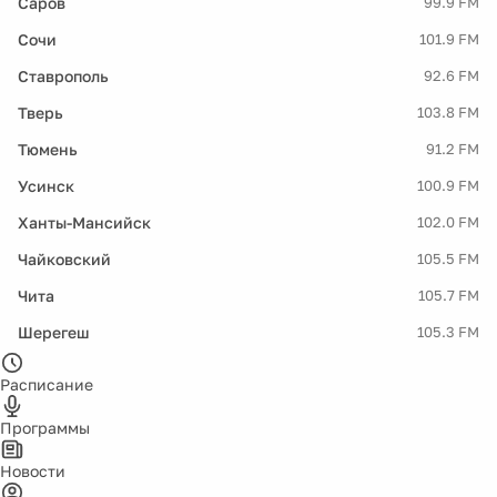
Саров
99.9 FM
Сочи
101.9 FM
Ставрополь
92.6 FM
Тверь
103.8 FM
Тюмень
91.2 FM
Усинск
100.9 FM
Ханты-Мансийск
102.0 FM
Чайковский
105.5 FM
Чита
105.7 FM
Шерегеш
105.3 FM
Расписание
Программы
Новости