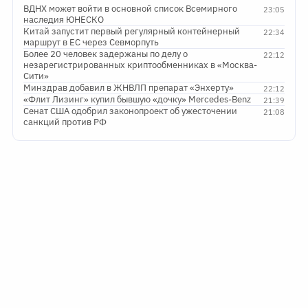
ВДНХ может войти в основной список Всемирного
23:05
наследия ЮНЕСКО
Китай запустит первый регулярный контейнерный
22:34
маршрут в ЕС через Севморпуть
Более 20 человек задержаны по делу о
22:12
незарегистрированных криптообменниках в «Москва-
Сити»
Минздрав добавил в ЖНВЛП препарат «Энхерту»
22:12
«Флит Лизинг» купил бывшую «дочку» Mercedes-Benz
21:39
Сенат США одобрил законопроект об ужесточении
21:08
санкций против РФ