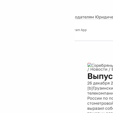
События
Контакты
О нас
Экскурсии
Silver Studio
Рекламодателям
Юридиче
Слушайте
App Store
Google Play
Telegram App
Серебряный
дождь
12+
/
Новости
/
Выпус
26 декабря 
[b]Грузинск
телекомпани
России по п
стометровой
выразил соб