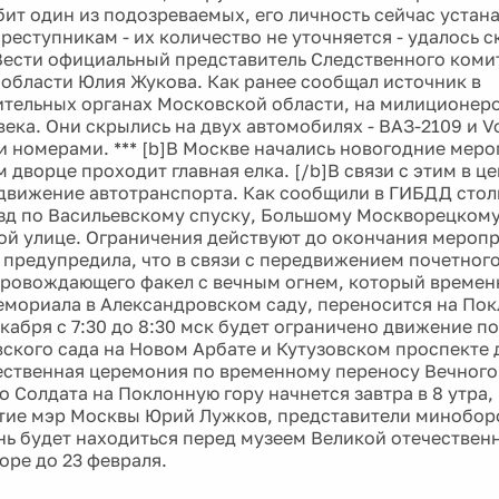
бит один из подозреваемых, его личность сейчас устана
реступникам - их количество не уточняется - удалось с
Вести официальный представитель Следственного коми
области Юлия Жукова. Как ранее сообщал источник в
тельных органах Московской области, на милиционеро
ека. Они скрылись на двух автомобилях - ВАЗ-2109 и V
 номерами. *** [b]В Москве начались новогодние мероп
дворце проходит главная елка. [/b]В связи с этим в ц
движение автотранспорта. Как сообщили в ГИБДД столи
зд по Васильевскому спуску, Большому Москворецкому
й улице. Ограничения действуют до окончания мероп
 предупредила, что в связи с передвижением почетног
провождающего факел с вечным огнем, который временн
мориала в Александровском саду, переносится на Пок
екабря с 7:30 до 8:30 мск будет ограничено движение п
ского сада на Новом Арбате и Кутузовском проспекте
ественная церемония по временному переносу Вечного
о Солдата на Поклонную гору начнется завтра в 8 утра,
тие мэр Москвы Юрий Лужков, представители минобор
нь будет находиться перед музеем Великой отечествен
оре до 23 февраля.