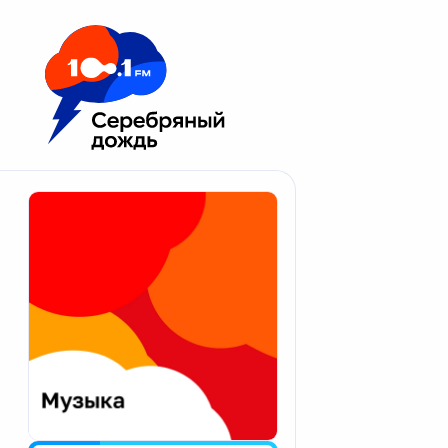
Москва 100.1 FM
Апатиты
Астрахань
Волгоград
Вологда
Екатеринбург
Иваново
Казань
Калининград
Калуга