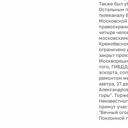
Также был у
Остальным п
телеканалу 
Московской 
правоохрани
четыре челов
московскими
Кремлёвском 
ограничено 
закрыт прое
Москворецко
того, ГИБДД
эскорта, со
ремонтом ме
завтра, 27 д
Александров
горы". Торж
Неизвестног
примут учас
"Вечный ого
Поклонной г