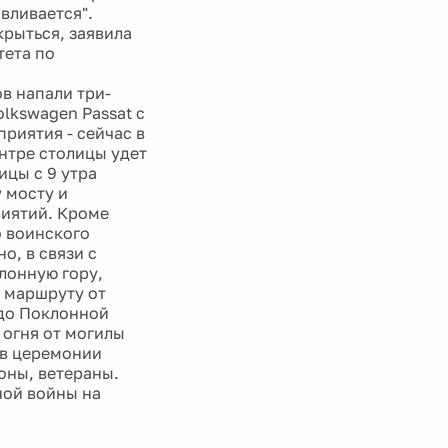
вливается".
крыться, заявила
тета по
в напали три-
olkswagen Passat с
риятия - сейчас в
ентре столицы удет
цы с 9 утра
 мосту и
риятий. Кроме
о воинского
о, в связи с
лонную гору,
о маршруту от
 до Поклонной
 огня от могилы
 в церемонии
оны, ветераны.
ной войны на