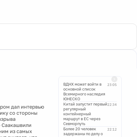
ВДНХ может войти в
23:05
основной список
Всемирного наследия
ЮНЕСКО
Китай запустит первый
22:34
ером дал интервью
регулярный
тику со стороны
контейнерный
взрыва
маршрут в ЕС через
Севморпуть
е Саакашвили
Более 20 человек
22:12
ним из самых
задержаны по делу о