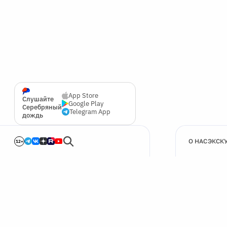
App Store
Слушайте
Google Play
Серебряный
Telegram App
дождь
О НАС
ЭКСК
12+