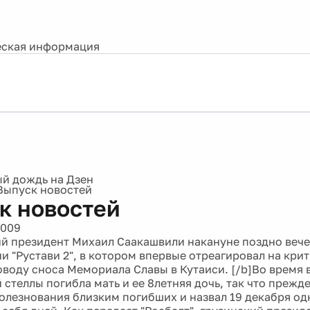
ская информация
Выпуск новостей
к новостей
2009
ий президент Михаил Саакашвили накануне поздно веч
и "Рустави 2", в котором впервые отреагировал на кри
оводу сноса Мемориала Славы в Кутаиси. [/b]Во время 
 стеллы погибла мать и ее 8летняя дочь, так что прежд
олезнования близким погибших и назвал 19 декабря од