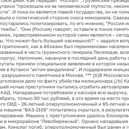
себя дней. Как передает "Росбалт", грузинский президе
Кутаиси "произошла из-за человеческой глупости, неко
ти". И пока он является главой государства, он не по
зашла о политической стороне сноса мемориала. Саакаш
 постарались политизировать, по его мнению, "Россия 
тяжбы". "Они (Россия) говорят, оставьте в покое памят
рмии, правопреемником которой сами являются – сего
ы. Что может быть большей насмешкой?" — задался во
И припомнил, как в Абхазии был переименован населен
названный в честь грузинского генерала Леселидзе, во
корпус. Напомним, накануне в последний день работы 
путаты приняли специальное заявление в котором назы
е в Кутаиси "актом вандализма". И поддержали иници
 разрушенного памятника в Москве. *** [b]В Московск
уголовное дело по факту убийства милиционера.[/b] К
шей ночью преступники пытались ограбить автозаправк
КАД. Нападавшие потребовали у кассира всю выручку, 
абрать, только 90 тыс рублеей, в это время на место 
о ОВД – 26-летний оперуполномоченный и 65-летний к
на машине "ВАЗ-2109" попытались скрыться, в результа
ледование. Машину с преступниками удалось блокирова
и в микрорайоне "Левобережный". Однако нападавшие 
м. Кинолог погиб, оперуполномоченный был ранен и г