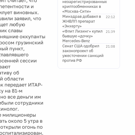
нт считает, что
незарегистрированных
мпетентности и
криптообменниках в
«Москва-Сити»
милует виновных.
Минздрав добавил в
22:12
вили заявил, что
ЖНВЛП препарат
ищет любую
«Энхерту»
ник славы
«Флит Лизинг» купил
21:39
дняшние оккупанты
бывшую «дочку»
Mercedes-Benz
просом грузинский
Сенат США одобрил
21:08
ный пункт,
законопроект об
зглавлявшего
ужесточении санкций
осенней сессии
против РФ
вают
ативу об
ой области
ак передает ИТАР-
у на 81-м
но все деньги им
прибыли сотрудники
инолог.
те милиционеры
ть около 5 утра в
открыли огонь по
оспитализирован.