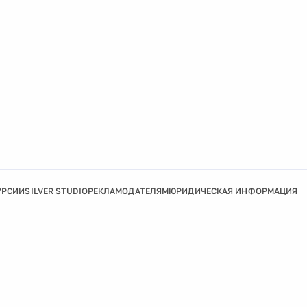
УРСИИ
SILVER STUDIO
РЕКЛАМОДАТЕЛЯМ
ЮРИДИЧЕСКАЯ ИНФОРМАЦИЯ