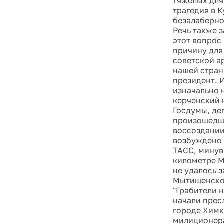
тяжелых для 
трагедия в 
безалабернос
Речь также 
этот вопрос
причину для 
советской а
нашей стран
президент. 
изначально 
керченский 
Госдумы, де
произошедше
воссоздании
возбуждено 
ТАСС, минув
километре М
не удалось з
Мытищенског
"Грабители 
начали прес
городе Химк
милиционера