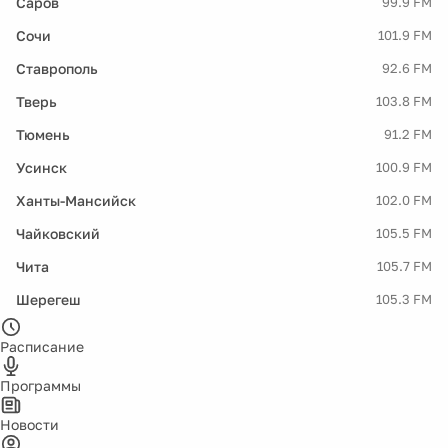
Саров
99.9 FM
Сочи
101.9 FM
Ставрополь
92.6 FM
Тверь
103.8 FM
Тюмень
91.2 FM
Усинск
100.9 FM
Ханты-Мансийск
102.0 FM
Чайковский
105.5 FM
Чита
105.7 FM
Шерегеш
105.3 FM
Расписание
Программы
Новости