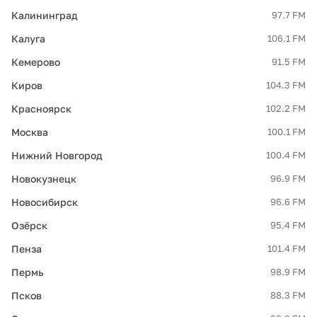
Калининград
97.7 FM
Калуга
106.1 FM
Кемерово
91.5 FM
Киров
104.3 FM
Красноярск
102.2 FM
Москва
100.1 FM
Нижний Новгород
100.4 FM
Новокузнецк
96.9 FM
Новосибирск
96.6 FM
Озёрск
95.4 FM
Пенза
101.4 FM
Пермь
98.9 FM
Псков
88.3 FM