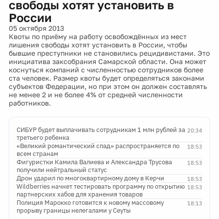
свободы хотят установить в
России
05 октября 2013
Квоты по приёму на работу освобождённых из мест
лишения свободы хотят установить в России, чтобы
бывшие преступники не становились рецидивистами. Это
инициатива заксобрания Самарской области. Она может
коснуться компаний с численностью сотрудников более
ста человек. Размер квоты будет определяться законами
субъектов Федерации, но при этом он должен составлять
не менее 2 и не более 4% от средней численности
работников.
СИБУР будет выплачивать сотрудникам 1 млн рублей за
20:34
третьего ребенка
«Великий романтический спад» распространяется по
18:53
всем странам
Фигуристки Камила Валиева и Александра Трусова
18:53
получили нейтральный статус
Дрон ударил по многоквартирному дому в Керчи
18:53
Wildberries начнет тестировать программу по открытию
18:53
партнерских хабов для хранения товаров
Полиция Марокко готовится к новому массовому
18:13
прорыву границы нелегалами у Сеуты