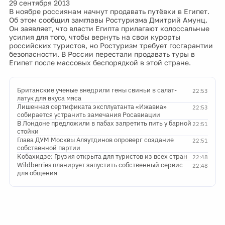
29 сентября 2013
В ноябре россиянам начнут продавать путёвки в Египет.
Об этом сообщил замглавы Ростуризма Дмитрий Амунц.
Он заявляет, что власти Египта прилагают колоссальные
усилия для того, чтобы вернуть на свои курорты
российских туристов, но Ростуризм требует госгарантии
безопасности. В России перестали продавать туры в
Египет после массовых беспорядкой в этой стране.
Британские ученые внедрили гены свиньи в салат-
22:53
латук для вкуса мяса
Лишенная сертификата эксплуатанта «Ижавиа»
22:53
собирается устранить замечания Росавиации
В Лондоне предложили в пабах запретить пить у барной
22:51
стойки
Глава ДУМ Москвы Аляутдинов опроверг создание
22:51
собственной партии
Кобахидзе: Грузия открыта для туристов из всех стран
22:48
Wildberries планирует запустить собственный сервис
22:48
для общения