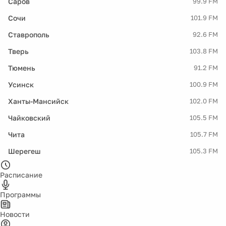
Саров
99.9 FM
Сочи
101.9 FM
Ставрополь
92.6 FM
Тверь
103.8 FM
Тюмень
91.2 FM
Усинск
100.9 FM
Ханты-Мансийск
102.0 FM
Чайковский
105.5 FM
Чита
105.7 FM
Шерегеш
105.3 FM
Расписание
Программы
Новости