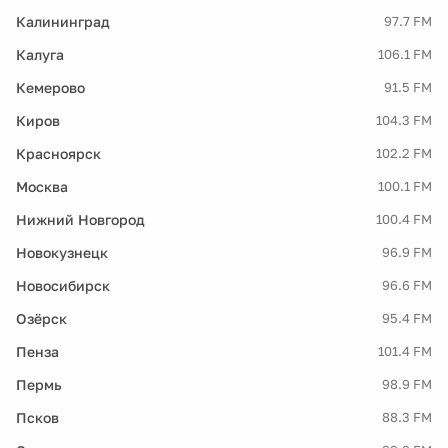
Калининград
97.7 FM
Калуга
106.1 FM
Кемерово
91.5 FM
Киров
104.3 FM
Красноярск
102.2 FM
Москва
100.1 FM
Нижний Новгород
100.4 FM
Новокузнецк
96.9 FM
Новосибирск
96.6 FM
Озёрск
95.4 FM
Пенза
101.4 FM
Пермь
98.9 FM
Псков
88.3 FM