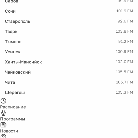
Саров
99.9 FM
Сочи
101.9 FM
Ставрополь
92.6 FM
Тверь
103.8 FM
Тюмень
91.2 FM
Усинск
100.9 FM
Ханты-Мансийск
102.0 FM
Чайковский
105.5 FM
Чита
105.7 FM
Шерегеш
105.3 FM
Расписание
Программы
Новости