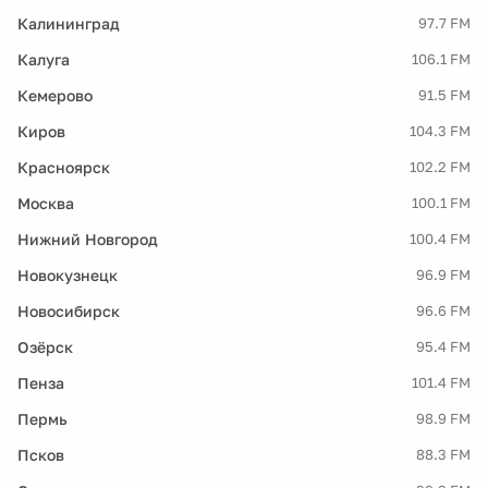
Калининград
97.7 FM
Калуга
106.1 FM
Кемерово
91.5 FM
Киров
104.3 FM
Красноярск
102.2 FM
Москва
100.1 FM
Нижний Новгород
100.4 FM
Новокузнецк
96.9 FM
Новосибирск
96.6 FM
Озёрск
95.4 FM
Пенза
101.4 FM
Пермь
98.9 FM
Псков
88.3 FM