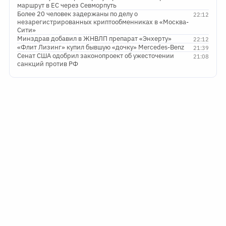
маршрут в ЕС через Севморпуть
Более 20 человек задержаны по делу о
22:12
незарегистрированных криптообменниках в «Москва-
Сити»
Минздрав добавил в ЖНВЛП препарат «Энхерту»
22:12
«Флит Лизинг» купил бывшую «дочку» Mercedes-Benz
21:39
Сенат США одобрил законопроект об ужесточении
21:08
санкций против РФ