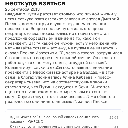
неоткуда взяться
25 сентября 2013
Владимир Путин работает столько, что личной жизни у
него неоткуда взяться: такое заявление сделал Дмитрий
Песков, комментируя слухи о недавнем венчании
президента. Вопрос про личную жизнь его пресс-
секретарь назвал нормальным, но отвечать не стал,
предложив обращать внимание на то, какой он
президент, ЦТ: "А какой он мужик, есть у него жена или
нет - давайте оставим это ему, не будем вмешиваться" -
сказал Песков Известиям. "Я, честно говоря, затруднился
бы ответить на вопрос о его личной жизни. Он столько
работает, что я не могу понять, откуда ей взяться".
Комментируя слухи о якобы состоявшемся венчании
президента в Иверском монастыре на Валдае, - в этой
связи в блогах упоминалась Алина Кабаева, - пресс-
секретарь сказал, что на соответствующие звонки
отвечал тем, что Путин находится в Сочи. "А что там
оцеплено в Иверском монастыре, я вам сказать не
могу...Слухи живут, что с ними сделаешь? Но общего с
реальностью они ничего не имеют", заявил Песков.
ВДНХ может войти в основной список Всемирного
23:05
наследия ЮНЕСКО
Китай запустит первый регулярный контейнерный
22:34