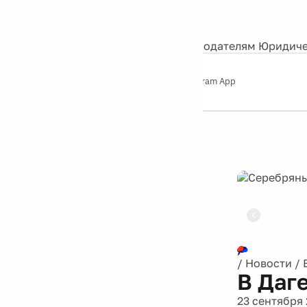
События
Контакты
О нас
Экскурсии
Silver Studio
Рекламодателям
Юридиче
Слушайте
App Store
Google Play
Telegram App
Серебряный
дождь
12+
Реклама
/
Новости
/
В Даг
23 сентября 