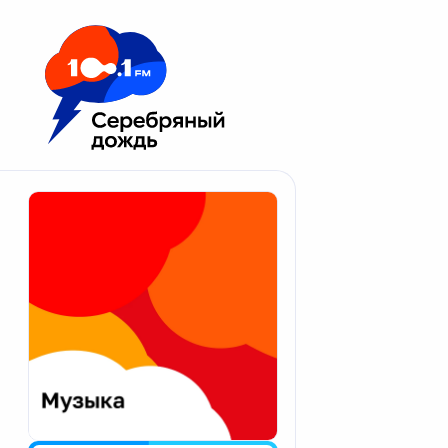
Москва 100.1 FM
Апатиты
Астрахань
Волгоград
Вологда
Екатеринбург
Иваново
Казань
Калининград
Калуга