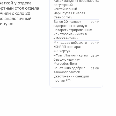
Китай запустит первый
22:34
аткой у отдела
регулярный
ортный стол отдела
контейнерный
учили около 20
маршрут в ЕС через
Севморпуть
нее аналогичный
Более 20 человек
22:12
ину со
задержаны по делу о
незарегистрированных
криптообменниках в
«Москва-Сити»
Минздрав добавил в
22:12
ЖНВЛП препарат
«Энхерту»
«Флит Лизинг» купил
21:39
бывшую «дочку»
Mercedes-Benz
Сенат США одобрил
21:08
законопроект об
ужесточении санкций
против РФ