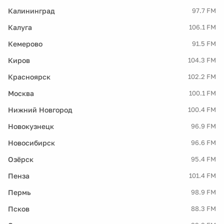
Калининград
97.7 FM
Калуга
106.1 FM
Кемерово
91.5 FM
Киров
104.3 FM
Красноярск
102.2 FM
Москва
100.1 FM
Нижний Новгород
100.4 FM
Новокузнецк
96.9 FM
Новосибирск
96.6 FM
Озёрск
95.4 FM
Пенза
101.4 FM
Пермь
98.9 FM
Псков
88.3 FM