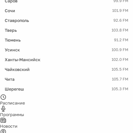
Саров
99.9 FM
Сочи
101.9 FM
Ставрополь
92.6 FM
Тверь
103.8 FM
Тюмень
91.2 FM
Усинск
100.9 FM
Ханты-Мансийск
102.0 FM
Чайковский
105.5 FM
Чита
105.7 FM
Шерегеш
105.3 FM
Расписание
Программы
Новости