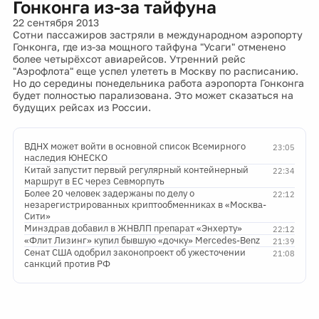
Гонконга из-за тайфуна
22 сентября 2013
Сотни пассажиров застряли в международном аэропорту
Гонконга, где из-за мощного тайфуна "Усаги" отменено
более четырёхсот авиарейсов. Утренний рейс
"Аэрофлота" еще успел улететь в Москву по расписанию.
Но до середины понедельника работа аэропорта Гонконга
будет полностью парализована. Это может сказаться на
будущих рейсах из России.
ВДНХ может войти в основной список Всемирного
23:05
наследия ЮНЕСКО
Китай запустит первый регулярный контейнерный
22:34
маршрут в ЕС через Севморпуть
Более 20 человек задержаны по делу о
22:12
незарегистрированных криптообменниках в «Москва-
Сити»
Минздрав добавил в ЖНВЛП препарат «Энхерту»
22:12
«Флит Лизинг» купил бывшую «дочку» Mercedes-Benz
21:39
Сенат США одобрил законопроект об ужесточении
21:08
санкций против РФ