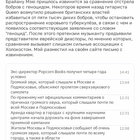
Брайану Мэю пришлось извинится за сравнение отстрела
бобров с геноцидом. Некоторое время назад гитариста
Queen возмутило решение британских властей
избавиться от пяти тысяч диких бобров, чтобы остановить
распространение коровьего туберкулёза, в связи с чем и
появилось соответствующее заявление со словом
"геноцид". После этого претензии музыканту предъявили
представители еврейской диаспоры, по мнению которых,
сравнение вызывает слишком сильные ассоциации с
Холокостом. Мэй разместил на своём сайте письмо с
извинением.
Экс-директор Popcorn Books получил четыре года
14:41
условно
Громкий звук, который слышали в Москве и
13:04
Подмосковье, объясняют пролетом сверхзвукового
самолета
По-прежнему нет официальных комментариев о
12:31
причинах громкого звука, который слышали почти по
всей Москве и Подмосковью
Аренда квартир в городах с крупными научными
12:31
центрами начала дорожать на фоне завершения
приемной кампании
Жители Москвы и Подмосковья сообщают об очень
12:08
громком звуке, который слышали почти по всему
городу, а также в области