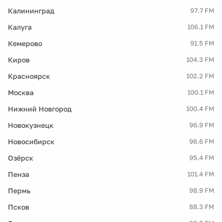
Калининград
97.7 FM
Калуга
106.1 FM
Кемерово
91.5 FM
Киров
104.3 FM
Красноярск
102.2 FM
Москва
100.1 FM
Нижний Новгород
100.4 FM
Новокузнецк
96.9 FM
Новосибирск
96.6 FM
Озёрск
95.4 FM
Пенза
101.4 FM
Пермь
98.9 FM
Псков
88.3 FM