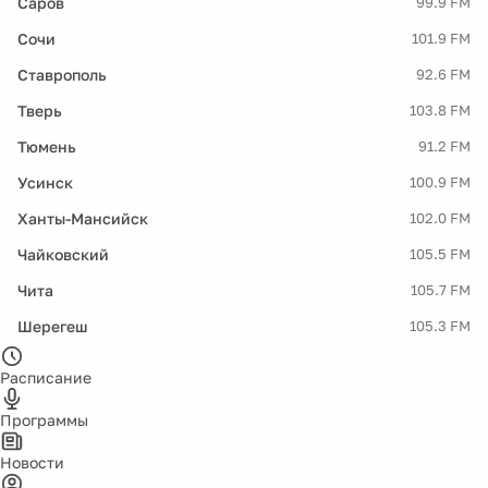
Саров
99.9 FM
Сочи
101.9 FM
Ставрополь
92.6 FM
Тверь
103.8 FM
Тюмень
91.2 FM
Усинск
100.9 FM
Ханты-Мансийск
102.0 FM
Чайковский
105.5 FM
Чита
105.7 FM
Шерегеш
105.3 FM
Расписание
Программы
Новости