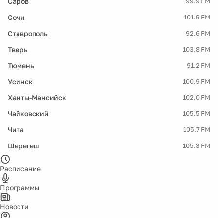
Саров
99.9 FM
Сочи
101.9 FM
Ставрополь
92.6 FM
Тверь
103.8 FM
Тюмень
91.2 FM
Усинск
100.9 FM
Ханты-Мансийск
102.0 FM
Чайковский
105.5 FM
Чита
105.7 FM
Шерегеш
105.3 FM
Расписание
Программы
Новости