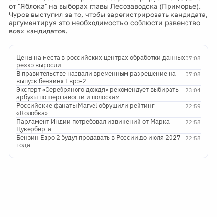
от "Яблока" на выборах главы Лесозаводска (Приморье).
Чуров выступил за то, чтобы зарегистрировать кандидата,
аргументируя это необходимостью соблюсти равенство
всех кандидатов.
Цены на места в российских центрах обработки данных
07:08
резко выросли
В правительстве назвали временным разрешение на
07:08
выпуск бензина Евро-2
Эксперт «Серебряного дождя» рекомендует выбирать
23:04
арбузы по шершавости и полоскам
Российские фанаты Marvel обрушили рейтинг
22:59
«Колобка»
Парламент Индии потребовал извинений от Марка
22:58
Цукерберга
Бензин Евро 2 будут продавать в России до июля 2027
22:58
года