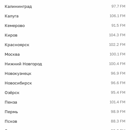
Калининград
97.7 FM
Калуга
106.1 FM
Кемерово
91.5 FM
Киров
104.3 FM
Красноярск
102.2 FM
Москва
100.1 FM
Нижний Новгород
100.4 FM
Новокузнецк
96.9 FM
Новосибирск
96.6 FM
Озёрск
95.4 FM
Пенза
101.4 FM
Пермь
98.9 FM
Псков
88.3 FM