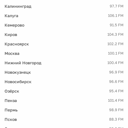
Калининград
97.7 FM
Калуга
106.1 FM
Кемерово
91.5 FM
Киров
104.3 FM
Красноярск
102.2 FM
Москва
100.1 FM
Нижний Новгород
100.4 FM
Новокузнецк
96.9 FM
Новосибирск
96.6 FM
Озёрск
95.4 FM
Пенза
101.4 FM
Пермь
98.9 FM
Псков
88.3 FM