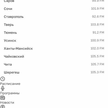
Саров
99.9 FM
Сочи
101.9 FM
Ставрополь
92.6 FM
Тверь
103.8 FM
Тюмень
91.2 FM
Усинск
100.9 FM
Ханты-Мансийск
102.0 FM
Чайковский
105.5 FM
Чита
105.7 FM
Шерегеш
105.3 FM
Расписание
Программы
Новости