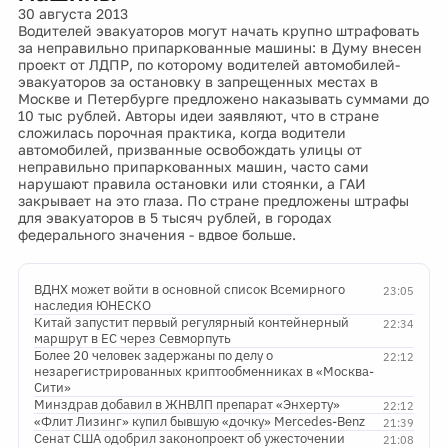
30 августа 2013
Водителей эвакуаторов могут начать крупно штрафовать
за неправильно припаркованные машины: в Думу внесен
проект от ЛДПР, по которому водителей автомобилей-
эвакуаторов за остановку в запрещенных местах в
Москве и Петербурге предложено наказывать суммами до
10 тыс рублей. Авторы идеи заявляют, что в стране
сложилась порочная практика, когда водители
автомобилей, призванные освобождать улицы от
неправильно припаркованных машин, часто сами
нарушают правила остановки или стоянки, а ГАИ
закрывает на это глаза. По стране предложены штрафы
для эвакуаторов в 5 тысяч рублей, в городах
федерального значения - вдвое больше.
ВДНХ может войти в основной список Всемирного
23:05
наследия ЮНЕСКО
Китай запустит первый регулярный контейнерный
22:34
маршрут в ЕС через Севморпуть
Более 20 человек задержаны по делу о
22:12
незарегистрированных криптообменниках в «Москва-
Сити»
Минздрав добавил в ЖНВЛП препарат «Энхерту»
22:12
«Флит Лизинг» купил бывшую «дочку» Mercedes-Benz
21:39
Сенат США одобрил законопроект об ужесточении
21:08