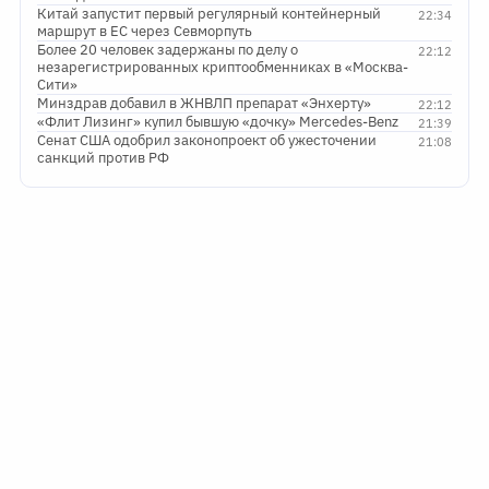
Китай запустит первый регулярный контейнерный
22:34
маршрут в ЕС через Севморпуть
Более 20 человек задержаны по делу о
22:12
незарегистрированных криптообменниках в «Москва-
Сити»
Минздрав добавил в ЖНВЛП препарат «Энхерту»
22:12
«Флит Лизинг» купил бывшую «дочку» Mercedes-Benz
21:39
Сенат США одобрил законопроект об ужесточении
21:08
санкций против РФ