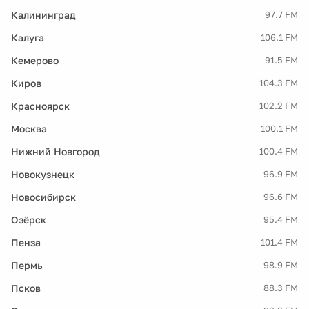
Калининград
97.7 FM
Калуга
106.1 FM
Кемерово
91.5 FM
Киров
104.3 FM
Красноярск
102.2 FM
Москва
100.1 FM
Нижний Новгород
100.4 FM
Новокузнецк
96.9 FM
Новосибирск
96.6 FM
Озёрск
95.4 FM
Пенза
101.4 FM
Пермь
98.9 FM
Псков
88.3 FM