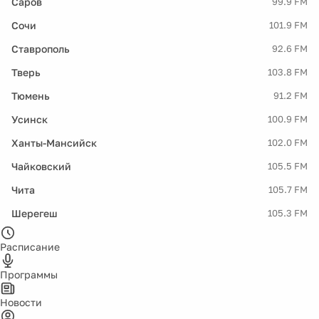
Саров
99.9 FM
Сочи
101.9 FM
Ставрополь
92.6 FM
Тверь
103.8 FM
Тюмень
91.2 FM
Усинск
100.9 FM
Ханты-Мансийск
102.0 FM
Чайковский
105.5 FM
Чита
105.7 FM
Шерегеш
105.3 FM
Расписание
Программы
Новости