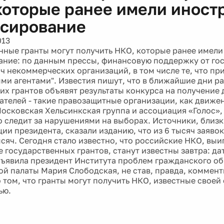
которые ранее имели иност
сирование
013
нные гранты могут получить НКО, которые ранее имел
ние: по данным прессы, финансовую поддержку от гос
яч некоммерческих организаций, в том числе те, что пр
ми агентами". Известия пишут, что в ближайшие дни р
их грантов объявят результаты конкурса на получение д
ателей - такие правозащитные организации, как движе
Московская Хельсинкская группа и ассоциация «Голос»,
 следит за нарушениями на выборах. Источники, близк
ии президента, сказали изданию, что из 6 тысяч заяво
ысяч. Сегодня стало известно, что российские НКО, вы
е государственных грантов, станут известны завтра: д
ъявила президент Института проблем гражданского об
й палаты Мария Слободская, не став, правда, коммент
 том, что гранты могут получить НКО, известные свое
ью.