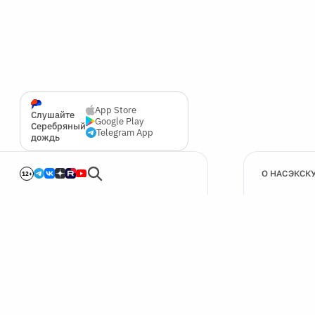
App Store
Слушайте
Google Play
Серебряный
Telegram App
дождь
О НАС
ЭКСК
12+