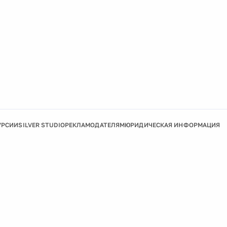
УРСИИ
SILVER STUDIO
РЕКЛАМОДАТЕЛЯМ
ЮРИДИЧЕСКАЯ ИНФОРМАЦИЯ