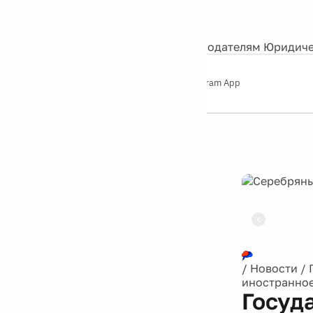
События
Контакты
О нас
Экскурсии
Silver Studio
Рекламодателям
Юридиче
Слушайте
App Store
Google Play
Telegram App
Серебряный
дождь
12+
Реклама
/
Новости
/
иностранно
Госуд