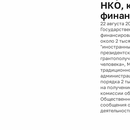
НКО, 
финан
22 августа 2
Государстве
финансирова
около 2 тыс
"иностранны
президентск
грантополуч
человека», 
традиционно
администрац
порядка 2 т
на получени
комиссии об
Общественно
сообщения о
деятельност