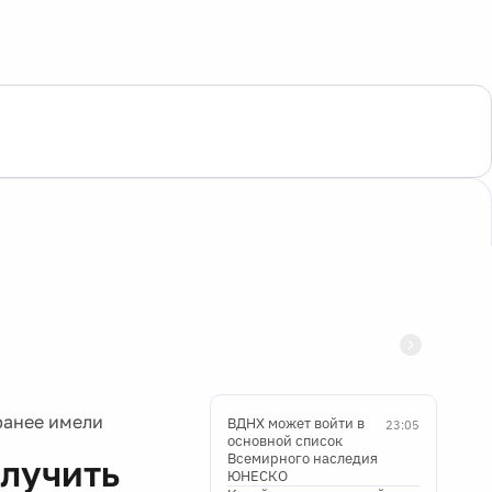
ранее имели
ВДНХ может войти в
23:05
основной список
Всемирного наследия
олучить
ЮНЕСКО