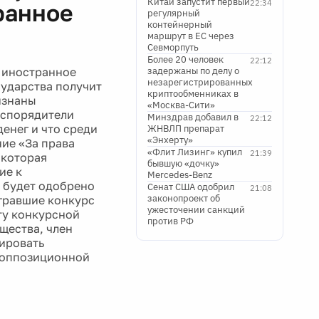
Китай запустит первый
22:34
ранное
регулярный
контейнерный
маршрут в ЕС через
Севморпуть
Более 20 человек
22:12
и иностранное
задержаны по делу о
незарегистрированных
ударства получит
криптообменниках в
изнаны
«Москва-Сити»
аспорядители
Минздрав добавил в
22:12
енег и что среди
ЖНВЛП препарат
«Энхерту»
ние «За права
«Флит Лизинг» купил
21:39
 которая
бывшую «дочку»
ие к
Mercedes-Benz
к будет одобрено
Сенат США одобрил
21:08
законопроект об
игравшие конкурс
ужесточении санкций
ату конкурсной
против РФ
щества, член
ировать
й оппозиционной