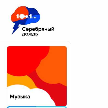
Москва 100.1 FM
Апатиты
Астрахань
Волгоград
Вологда
Екатеринбург
Иваново
Казань
Калининград
Калуга