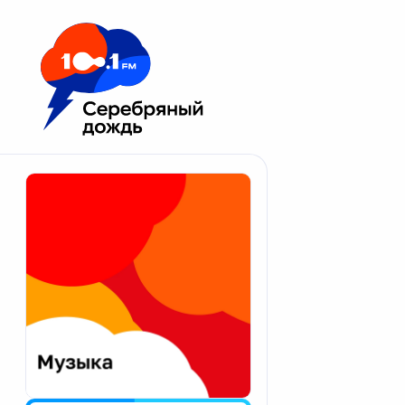
Москва 100.1 FM
Апатиты
Астрахань
Волгоград
Вологда
Екатеринбург
Иваново
Казань
Калининград
Калуга