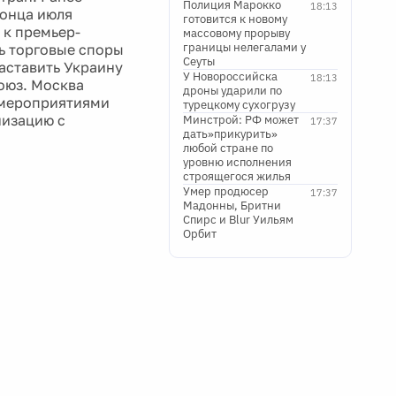
Полиция Марокко
18:13
конца июля
готовится к новому
 к премьер-
массовому прорыву
границы нелегалами у
ь торговые споры
Сеуты
заставить Украину
У Новороссийска
18:13
оюз. Москва
дроны ударили по
 мероприятиями
турецкому сухогрузу
низацию с
Минстрой: РФ может
17:37
дать»прикурить»
любой стране по
уровню исполнения
строящегося жилья
Умер продюсер
17:37
Мадонны, Бритни
Спирс и Blur Уильям
Орбит