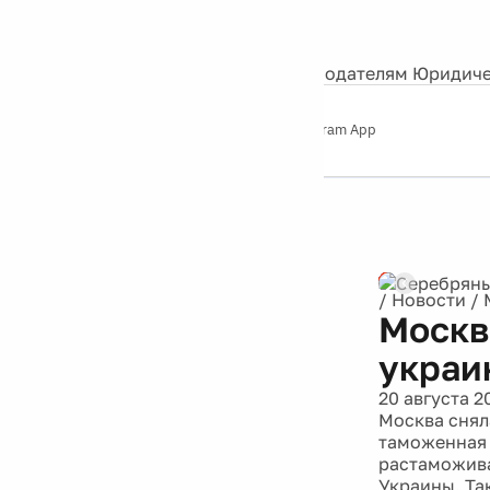
События
Контакты
О нас
Экскурсии
Silver Studio
Рекламодателям
Юридиче
Слушайте
App Store
Google Play
Telegram App
Серебряный
дождь
12+
/
Новости
/
Москв
украи
20 августа 2
Москва снял
таможенная 
растаможива
Украины. Та