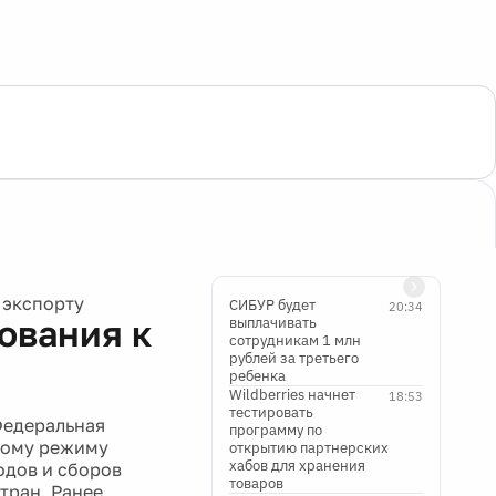
 экспорту
СИБУР будет
20:34
ования к
выплачивать
сотрудникам 1 млн
рублей за третьего
ребенка
Wildberries начнет
18:53
тестировать
Федеральная
программу по
ному режиму
открытию партнерских
хабов для хранения
одов и сборов
товаров
тран. Ранее