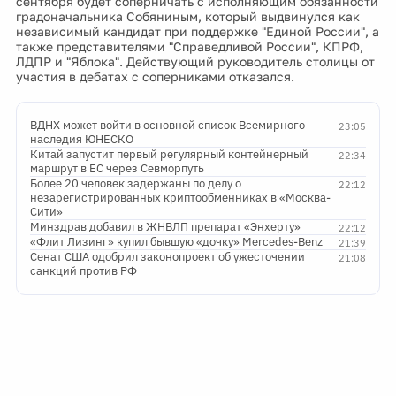
сентября будет соперничать с исполняющим обязанности
градоначальника Собяниным, который выдвинулся как
независимый кандидат при поддержке "Единой России", а
также представителями "Справедливой России", КПРФ,
ЛДПР и "Яблока". Действующий руководитель столицы от
участия в дебатах с соперниками отказался.
ВДНХ может войти в основной список Всемирного
23:05
наследия ЮНЕСКО
Китай запустит первый регулярный контейнерный
22:34
маршрут в ЕС через Севморпуть
Более 20 человек задержаны по делу о
22:12
незарегистрированных криптообменниках в «Москва-
Сити»
Минздрав добавил в ЖНВЛП препарат «Энхерту»
22:12
«Флит Лизинг» купил бывшую «дочку» Mercedes-Benz
21:39
Сенат США одобрил законопроект об ужесточении
21:08
санкций против РФ