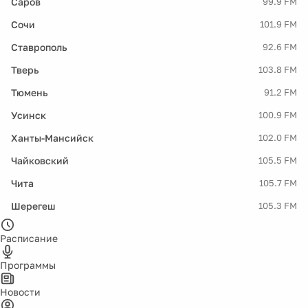
Саров
99.9 FM
Сочи
101.9 FM
Ставрополь
92.6 FM
Тверь
103.8 FM
Тюмень
91.2 FM
Усинск
100.9 FM
Ханты-Мансийск
102.0 FM
Чайковский
105.5 FM
Чита
105.7 FM
Шерегеш
105.3 FM
Расписание
Программы
Новости