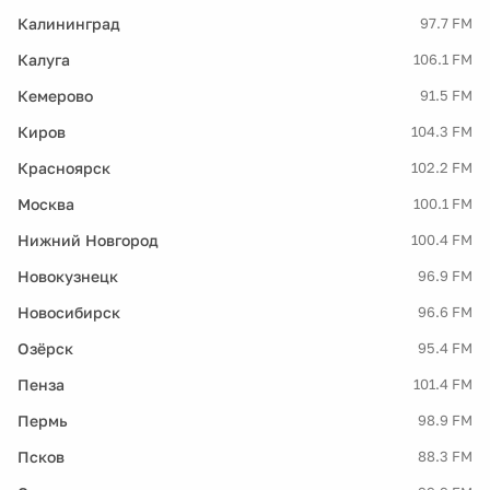
Калининград
97.7 FM
Калуга
106.1 FM
Кемерово
91.5 FM
Киров
104.3 FM
Красноярск
102.2 FM
Москва
100.1 FM
Нижний Новгород
100.4 FM
Новокузнецк
96.9 FM
Новосибирск
96.6 FM
Озёрск
95.4 FM
Пенза
101.4 FM
Пермь
98.9 FM
Псков
88.3 FM