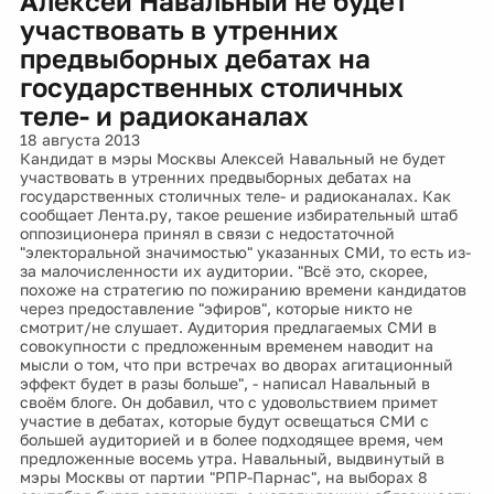
Алексей Навальный не будет
участвовать в утренних
предвыборных дебатах на
государственных столичных
теле- и радиоканалах
18 августа 2013
Кандидат в мэры Москвы Алексей Навальный не будет
участвовать в утренних предвыборных дебатах на
государственных столичных теле- и радиоканалах. Как
сообщает Лента.ру, такое решение избирательный штаб
оппозиционера принял в связи с недостаточной
"электоральной значимостью" указанных СМИ, то есть из-
за малочисленности их аудитории. "Всё это, скорее,
похоже на стратегию по пожиранию времени кандидатов
через предоставление "эфиров", которые никто не
смотрит/не слушает. Аудитория предлагаемых СМИ в
совокупности с предложенным временем наводит на
мысли о том, что при встречах во дворах агитационный
эффект будет в разы больше", - написал Навальный в
своём блоге. Он добавил, что с удовольствием примет
участие в дебатах, которые будут освещаться СМИ с
большей аудиторией и в более подходящее время, чем
предложенные восемь утра. Навальный, выдвинутый в
мэры Москвы от партии "РПР-Парнас", на выборах 8