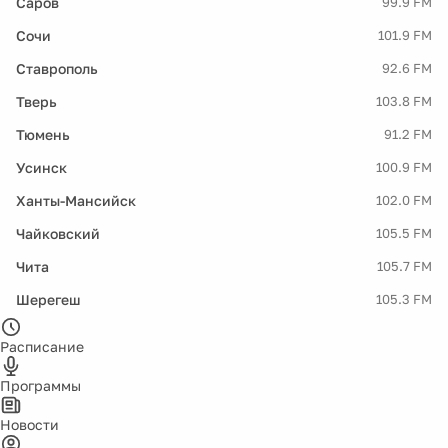
Саров
99.9 FM
Сочи
101.9 FM
Ставрополь
92.6 FM
Тверь
103.8 FM
Тюмень
91.2 FM
Усинск
100.9 FM
Ханты-Мансийск
102.0 FM
Чайковский
105.5 FM
Чита
105.7 FM
Шерегеш
105.3 FM
Расписание
Программы
Новости