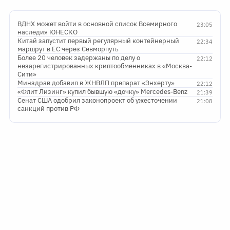
ВДНХ может войти в основной список Всемирного
23:05
наследия ЮНЕСКО
Китай запустит первый регулярный контейнерный
22:34
маршрут в ЕС через Севморпуть
Более 20 человек задержаны по делу о
22:12
незарегистрированных криптообменниках в «Москва-
Сити»
Минздрав добавил в ЖНВЛП препарат «Энхерту»
22:12
«Флит Лизинг» купил бывшую «дочку» Mercedes-Benz
21:39
Сенат США одобрил законопроект об ужесточении
21:08
санкций против РФ