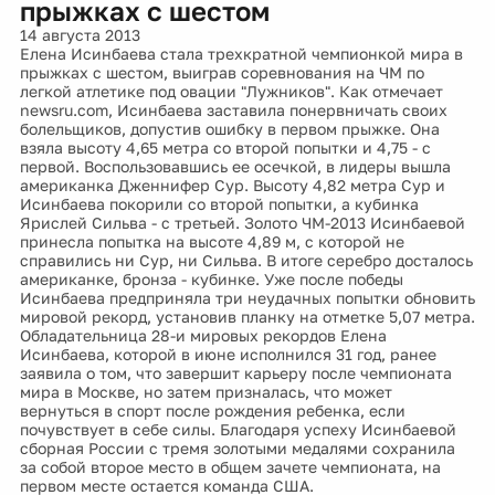
прыжках с шестом
14 августа 2013
Елена Исинбаева стала трехкратной чемпионкой мира в
прыжках с шестом, выиграв соревнования на ЧМ по
легкой атлетике под овации "Лужников". Как отмечает
newsru.com, Исинбаева заставила понервничать своих
болельщиков, допустив ошибку в первом прыжке. Она
взяла высоту 4,65 метра со второй попытки и 4,75 - с
первой. Воспользовавшись ее осечкой, в лидеры вышла
американка Дженнифер Сур. Высоту 4,82 метра Сур и
Исинбаева покорили со второй попытки, а кубинка
Ярислей Сильва - с третьей. Золото ЧМ-2013 Исинбаевой
принесла попытка на высоте 4,89 м, с которой не
справились ни Сур, ни Сильва. В итоге серебро досталось
американке, бронза - кубинке. Уже после победы
Исинбаева предприняла три неудачных попытки обновить
мировой рекорд, установив планку на отметке 5,07 метра.
Обладательница 28-и мировых рекордов Елена
Исинбаева, которой в июне исполнился 31 год, ранее
заявила о том, что завершит карьеру после чемпионата
мира в Москве, но затем призналась, что может
вернуться в спорт после рождения ребенка, если
почувствует в себе силы. Благодаря успеху Исинбаевой
сборная России с тремя золотыми медалями сохранила
за собой второе место в общем зачете чемпионата, на
первом месте остается команда США.