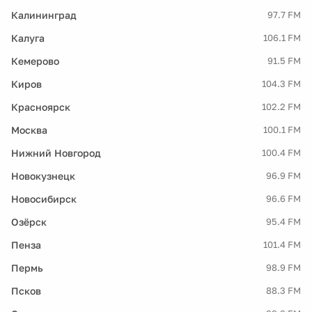
Калининград
97.7 FM
Калуга
106.1 FM
Кемерово
91.5 FM
Киров
104.3 FM
Красноярск
102.2 FM
Москва
100.1 FM
Нижний Новгород
100.4 FM
Новокузнецк
96.9 FM
Новосибирск
96.6 FM
Озёрск
95.4 FM
Пенза
101.4 FM
Пермь
98.9 FM
Псков
88.3 FM