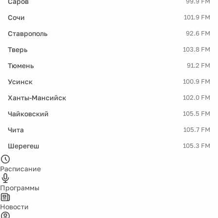
Саров
99.9 FM
Сочи
101.9 FM
Ставрополь
92.6 FM
Тверь
103.8 FM
Тюмень
91.2 FM
Усинск
100.9 FM
Ханты-Мансийск
102.0 FM
Чайковский
105.5 FM
Чита
105.7 FM
Шерегеш
105.3 FM
Расписание
Программы
Новости