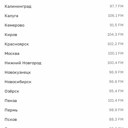
Калининград
97.7 FM
Калуга
106.1 FM
Кемерово
91.5 FM
Киров
104.3 FM
Красноярск
102.2 FM
Москва
100.1 FM
Нижний Новгород
100.4 FM
Новокузнецк
96.9 FM
Новосибирск
96.6 FM
Озёрск
95.4 FM
Пенза
101.4 FM
Пермь
98.9 FM
Псков
88.3 FM