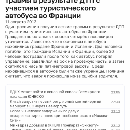
травмы в результате ДТП с
участием туристического
автобуса во Франции
11 августа 2013
Один россиянин получил легкие травмы в результате ДТП
с участием туристического автобуса во Франции.
Гражданство остальных сорока четырёх пассажиров
уточняется. Известно, что в основном в автобусе
находились граждане Франции и Испании. Два человека
погибли, это граждане Испании и Франции, более 30
человек пострадали после того, как автобус потерял
управление, завалился на бок на проезжую часть, а затем
скатился с насыпи пятиметровой высоты. Среди
находившихся в автобусе были также украинцы. Полиция
считает, что авария произошла из-за ошибки водителя.
ВДНХ может войти в основной список Всемирного
23:05
наследия ЮНЕСКО
Китай запустит первый регулярный контейнерный
22:34
маршрут в ЕС через Севморпуть
Более 20 человек задержаны по делу о
22:12
незарегистрированных криптообменниках в «Москва-
Сити»
Минздрав добавил в ЖНВЛП препарат «Энхерту»
22:12