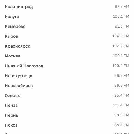
Калининград
97.7 FM
Калуга
106.1 FM
Кемерово
91.5 FM
Киров
104.3 FM
Красноярск
102.2 FM
Москва
100.1 FM
Нижний Новгород
100.4 FM
Новокузнецк
96.9 FM
Новосибирск
96.6 FM
Озёрск
95.4 FM
Пенза
101.4 FM
Пермь
98.9 FM
Псков
88.3 FM