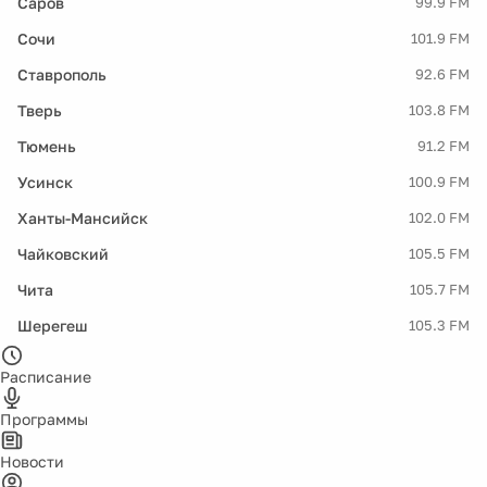
Саров
99.9 FM
Сочи
101.9 FM
Ставрополь
92.6 FM
Тверь
103.8 FM
Тюмень
91.2 FM
Усинск
100.9 FM
Ханты-Мансийск
102.0 FM
Чайковский
105.5 FM
Чита
105.7 FM
Шерегеш
105.3 FM
Расписание
Программы
Новости