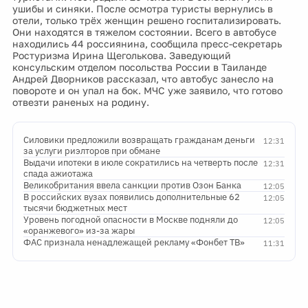
ушибы и синяки. После осмотра туристы вернулись в
отели, только трёх женщин решено госпитализировать.
Они находятся в тяжелом состоянии. Всего в автобусе
находились 44 россиянина, сообщила пресс-секретарь
Ростуризма Ирина Щеголькова. Заведующий
консульским отделом посольства России в Таиланде
Андрей Дворников рассказал, что автобус занесло на
повороте и он упал на бок. МЧС уже заявило, что готово
отвезти раненых на родину.
Силовики предложили возвращать гражданам деньги
12:31
за услуги риэлторов при обмане
Выдачи ипотеки в июле сократились на четверть после
12:31
спада ажиотажа
Великобритания ввела санкции против Озон Банка
12:05
В российских вузах появились дополнительные 62
12:05
тысячи бюджетных мест
Уровень погодной опасности в Москве подняли до
12:05
«оранжевого» из-за жары
ФАС признала ненадлежащей рекламу «Фонбет ТВ»
11:31