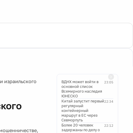
и израильского
ВДНХ может войти в
23:05
основной список
Всемирного наследия
ЮНЕСКО
Китай запустит первый
22:34
ского
регулярный
контейнерный
маршрут в ЕС через
Севморпуть
Более 20 человек
22:12
 мошенничестве,
задержаны по делу о