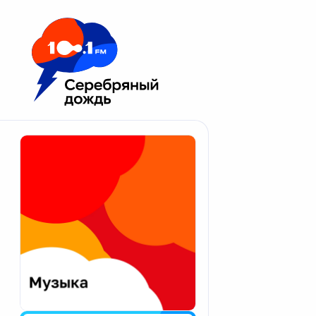
Москва 100.1 FM
Апатиты
Астрахань
Волгоград
Вологда
Екатеринбург
Иваново
Казань
Калининград
Калуга