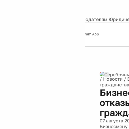
События
Контакты
О нас
Экскурсии
Silver Studio
Рекламодателям
Юридиче
Слушайте
App Store
Google Play
Telegram App
Серебряный
дождь
12+
Реклама
/
Новости
/
гражданств
Бизне
отказ
гражд
07 августа 2
Бизнесмену 