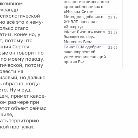
незарегистрированных
клюзивном
криптообменниках в
ександр
«Москва-Сити»
психологической
Минздрав добавил в
22:12
о всё это к чему-
ЖНВЛП препарат
«Энхерту»
олько стало
«Флит Лизинг» купил
21:39
этим, конечно, у
бывшую «дочку»
, потому что
Mercedes-Benz
кция Сергея
Сенат США одобрил
21:08
законопроект об
рые он говорит по
ужесточении санкций
 по моему поводу.
против РФ
итической, потому
овести на
изовый, но дальше
ь обратно, когда
то. Ну и суд,
щем, примет какое-
ном размере при
этот объект сейчас
раиле,
дать территорию
кой прогулки.