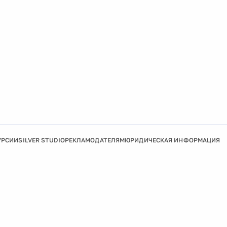
УРСИИ
SILVER STUDIO
РЕКЛАМОДАТЕЛЯМ
ЮРИДИЧЕСКАЯ ИНФОРМАЦИЯ