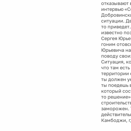
отказывают 
интервью «С
Добровински
ситуации. Дв
то приведет
известно поз
Сергея Юрье
гоним отовс
Юрьевича на
поводу свои
Ситуация, к
что там ест
территории 
ты должен уе
ты поедешь в
который сост
то решение»
строительст
заморожен. 
действитель
Камбоджи, г