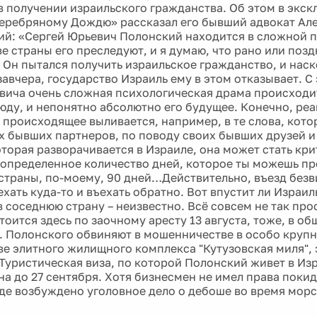
в получении израильского гражданства. Об этом в экс
еребряному Дождю» рассказал его бывший адвокат Ал
й: «Сергей Юрьевич Полонский находится в сложной 
е страны его преследуют, и я думаю, что рано или поздн
. Он пытался получить израильское гражданство, и наск
авчера, государство Израиль ему в этом отказывает. С 
вича очень сложная психологическая драма происходит
юду, и непонятно абсолютно его будущее. Конечно, реа
 происходящее выливается, например, в те слова, кото
х бывших партнеров, по поводу своих бывших друзей и
оторая разворачивается в Израиле, она может стать кр
ь определенное количество дней, которое ты можешь пр
страны, по-моему, 90 дней…Действительно, въезд безв
хать куда-то и въехать обратно. Вот впустит ли Израил
 соседнюю страну – неизвестно. Всё совсем не так прос
оится здесь по заочному аресту 13 августа, тоже, в об
. Полонского обвиняют в мошенничестве в особо круп
ве элитного жилищного комплекса "Кутузовская миля", 
Туристическая виза, по которой Полонский живет в Из
на до 27 сентября. Хотя бизнесмен не имел права поки
де возбуждено уголовное дело о дебоше во время морс