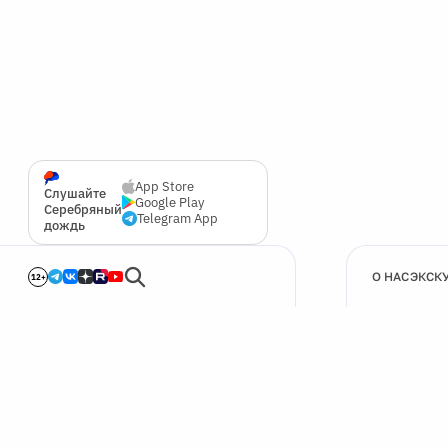
App Store
Слушайте
Google Play
Серебряный
Telegram App
дождь
О НАС
ЭКСК
12+