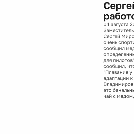
Серге
работ
04 августа 2
Заместитель
Сергей Миро
очень спорт
сообщил меди
определенны
для пилотов
сообщил, чт
"Плавание у
адаптации к 
Владимирови
это банальн
чай с медом