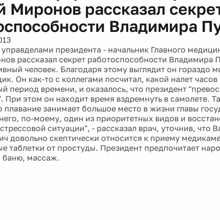
й Миронов рассказал секре
оспособности Владимира П
013
 управделами президента - начальник Главного медици
нов рассказал секрет работоспособности Владимира П
ивный человек. Благодаря этому выглядит он гораздо м
к. Он как-то с коллегами посчитал, какой налет часов
й период времени, и оказалось, что президент "прево
". При этом он находит время вздремнуть в самолете. 
о плавание занимает большое место в жизни главы госу
 него, по-моему, один из приоритетных видов и восстан
стрессовой ситуации", - рассказал врач, уточнив, что 
ч довольно скептически относится к приему медикаме
ые таблетки от простуды. Президент предпочитает нар
, баню, массаж.