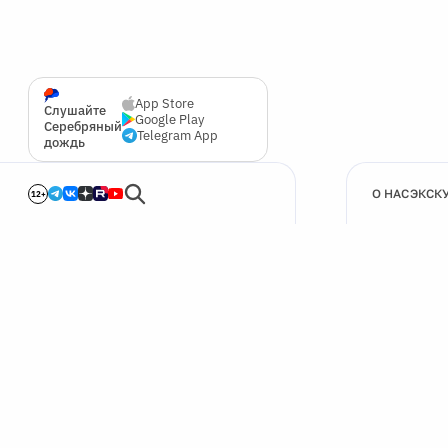
App Store
Слушайте
Google Play
Серебряный
Telegram App
дождь
О НАС
ЭКСК
12+
🍪
Мы используем cookie для улучшения работы сайта.