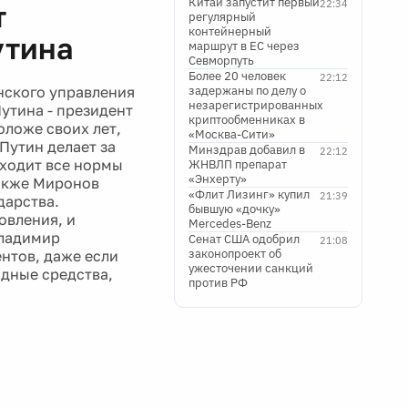
Китай запустит первый
22:34
т
регулярный
контейнерный
утина
маршрут в ЕС через
Севморпуть
Более 20 человек
22:12
нского управления
задержаны по делу о
незарегистрированных
утина - президент
криптообменниках в
оложе своих лет,
«Москва-Сити»
 Путин делает за
Минздрав добавил в
22:12
сходит все нормы
ЖНВЛП препарат
«Энхерту»
Также Миронов
«Флит Лизинг» купил
21:39
дарства.
бывшую «дочку»
овления, и
Mercedes-Benz
Владимир
Сенат США одобрил
21:08
законопроект об
нтов, даже если
ужесточении санкций
одные средства,
против РФ