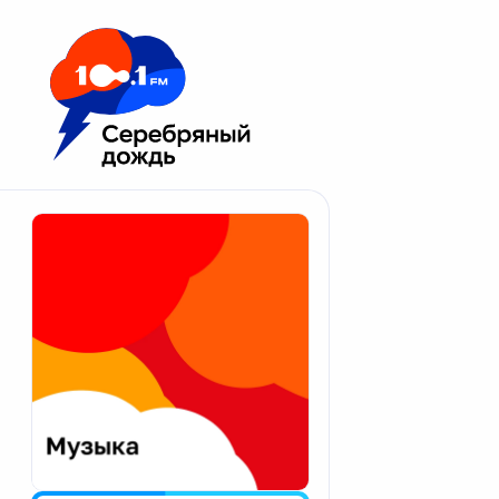
Москва 100.1 FM
Апатиты
Астрахань
Волгоград
Вологда
Екатеринбург
Иваново
Казань
Калининград
Калуга