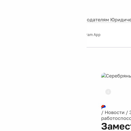
События
Контакты
О нас
Экскурсии
Silver Studio
Рекламодателям
Юридиче
Слушайте
App Store
Google Play
Telegram App
Серебряный
дождь
12+
Реклама
/
Новости
/
работоспос
Замес