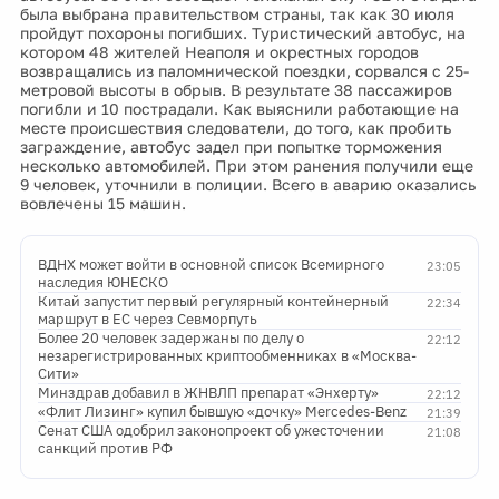
была выбрана правительством страны, так как 30 июля
пройдут похороны погибших. Туристический автобус, на
котором 48 жителей Неаполя и окрестных городов
возвращались из паломнической поездки, сорвался с 25-
метровой высоты в обрыв. В результате 38 пассажиров
погибли и 10 пострадали. Как выяснили работающие на
месте происшествия следователи, до того, как пробить
заграждение, автобус задел при попытке торможения
несколько автомобилей. При этом ранения получили еще
9 человек, уточнили в полиции. Всего в аварию оказались
вовлечены 15 машин.
ВДНХ может войти в основной список Всемирного
23:05
наследия ЮНЕСКО
Китай запустит первый регулярный контейнерный
22:34
маршрут в ЕС через Севморпуть
Более 20 человек задержаны по делу о
22:12
незарегистрированных криптообменниках в «Москва-
Сити»
Минздрав добавил в ЖНВЛП препарат «Энхерту»
22:12
«Флит Лизинг» купил бывшую «дочку» Mercedes-Benz
21:39
Сенат США одобрил законопроект об ужесточении
21:08
санкций против РФ