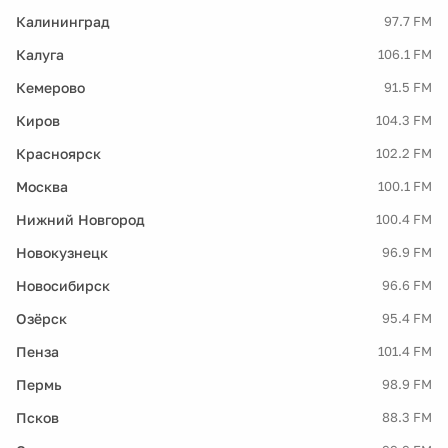
Калининград
97.7 FM
Калуга
106.1 FM
Кемерово
91.5 FM
Киров
104.3 FM
Красноярск
102.2 FM
Москва
100.1 FM
Нижний Новгород
100.4 FM
Новокузнецк
96.9 FM
Новосибирск
96.6 FM
Озёрск
95.4 FM
Пенза
101.4 FM
Пермь
98.9 FM
Псков
88.3 FM