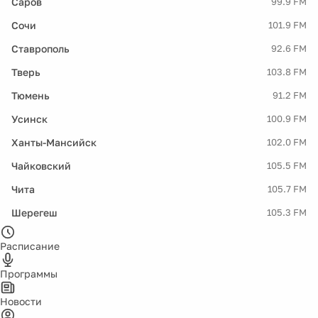
Саров
99.9 FM
Сочи
101.9 FM
Ставрополь
92.6 FM
Тверь
103.8 FM
Тюмень
91.2 FM
Усинск
100.9 FM
Ханты-Мансийск
102.0 FM
Чайковский
105.5 FM
Чита
105.7 FM
Шерегеш
105.3 FM
Расписание
Программы
Новости