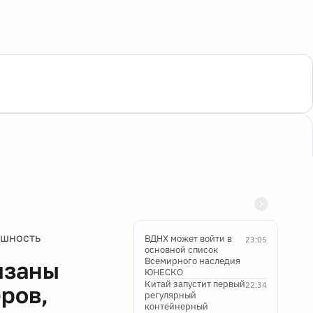
ешность
ВДНХ может войти в
23:05
основной список
Всемирного наследия
язаны
ЮНЕСКО
Китай запустит первый
22:34
ров,
регулярный
контейнерный