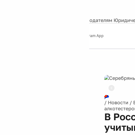
События
Контакты
О нас
Экскурсии
Silver Studio
Рекламодателям
Юридиче
Слушайте
App Store
Google Play
Telegram App
Серебряный
дождь
12+
/
Новости
/
алкотестеро
В Рос
учиты