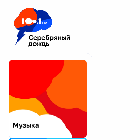
Москва 100.1 FM
Апатиты
Астрахань
Волгоград
Вологда
Екатеринбург
Иваново
Казань
Калининград
Калуга