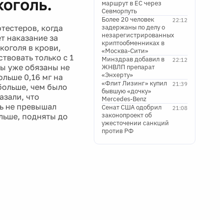
коголь.
маршрут в ЕС через
Севморпуть
Более 20 человек
22:12
тестеров, когда
задержаны по делу о
незарегистрированных
т наказание за
криптообменниках в
коголя в крови,
«Москва-Сити»
твовать только с 1
Минздрав добавил в
22:12
ры уже обязаны не
ЖНВЛП препарат
«Энхерту»
льше 0,16 мг на
«Флит Лизинг» купил
21:39
 больше, чем было
бывшую «дочку»
азали, что
Mercedes-Benz
ль не превышал
Сенат США одобрил
21:08
законопроект об
ольше, подняты до
ужесточении санкций
против РФ