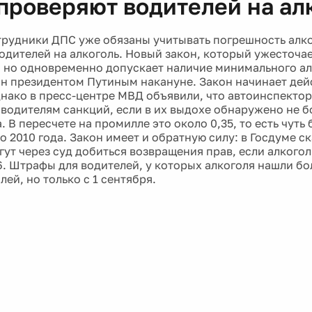
 проверяют водителей на ал
трудники ДПС уже обязаны учитывать погрешность алко
одителей на алкоголь. Новый закон, который ужесточае
, но одновременно допускает наличие минимального ал
н президентом Путиным накануне. Закон начинает дейс
днако в пресс-центре МВД объявили, что автоинспекто
 водителям санкций, если в их выдохе обнаружено не бо
. В пересчете на промилле это около 0,35, то есть чуть
 2010 года. Закон имеет и обратную силу: в Госдуме ск
гут через суд добиться возвращения прав, если алкого
16. Штрафы для водителей, у которых алкоголя нашли б
лей, но только с 1 сентября.