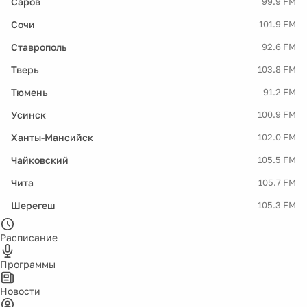
Саров
99.9 FM
Сочи
101.9 FM
Ставрополь
92.6 FM
Тверь
103.8 FM
Тюмень
91.2 FM
Усинск
100.9 FM
Ханты-Мансийск
102.0 FM
Чайковский
105.5 FM
Чита
105.7 FM
Шерегеш
105.3 FM
Расписание
Программы
Новости