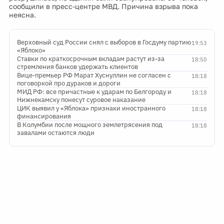
сообщили в пресс-центре МВД. Причина взрыва пока
неясна.
Верховный суд России снял с выборов в Госдуму партию
19:53
«Яблоко»
Ставки по краткосрочным вкладам растут из-за
18:50
стремления банков удержать клиентов
Вице-премьер РФ Марат Хуснуллин не согласен с
18:18
поговоркой про дураков и дороги
МИД РФ: все причастные к ударам по Белгороду и
18:18
Нижнекамску понесут суровое наказание
ЦИК выявил у «Яблока» признаки иностранного
18:18
финансирования
В Колумбии после мощного землетрясения под
18:18
завалами остаются люди