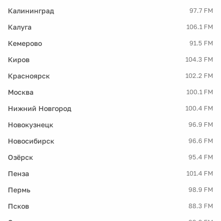
Калининград
97.7 FM
Калуга
106.1 FM
Кемерово
91.5 FM
Киров
104.3 FM
Красноярск
102.2 FM
Москва
100.1 FM
Нижний Новгород
100.4 FM
Новокузнецк
96.9 FM
Новосибирск
96.6 FM
Озёрск
95.4 FM
Пенза
101.4 FM
Пермь
98.9 FM
Псков
88.3 FM