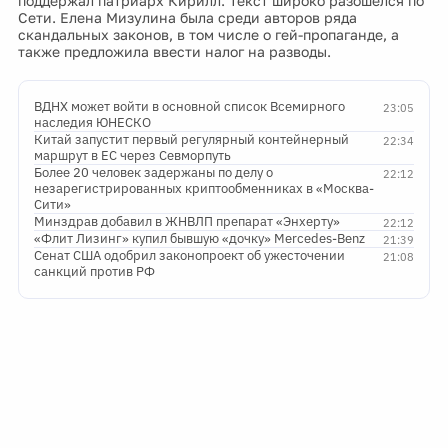
поддержал патриарх Кирилл. Текст широко разошелся по
Сети. Елена Мизулина была среди авторов ряда
скандальных законов, в том числе о гей-пропаганде, а
также предложила ввести налог на разводы.
ВДНХ может войти в основной список Всемирного
23:05
наследия ЮНЕСКО
Китай запустит первый регулярный контейнерный
22:34
маршрут в ЕС через Севморпуть
Более 20 человек задержаны по делу о
22:12
незарегистрированных криптообменниках в «Москва-
Сити»
Минздрав добавил в ЖНВЛП препарат «Энхерту»
22:12
«Флит Лизинг» купил бывшую «дочку» Mercedes-Benz
21:39
Сенат США одобрил законопроект об ужесточении
21:08
санкций против РФ