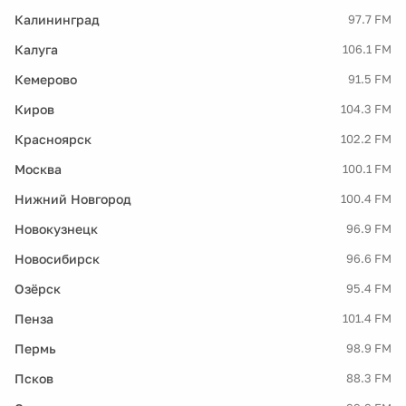
Калининград
97.7 FM
Калуга
106.1 FM
Кемерово
91.5 FM
Киров
104.3 FM
Красноярск
102.2 FM
Москва
100.1 FM
Нижний Новгород
100.4 FM
Новокузнецк
96.9 FM
Новосибирск
96.6 FM
Озёрск
95.4 FM
Пенза
101.4 FM
Пермь
98.9 FM
Псков
88.3 FM