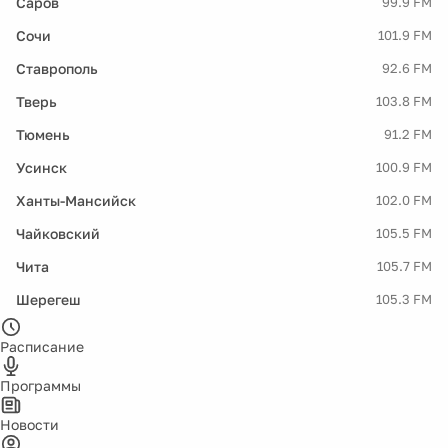
Саров
99.9 FM
Сочи
101.9 FM
Ставрополь
92.6 FM
Тверь
103.8 FM
Тюмень
91.2 FM
Усинск
100.9 FM
Ханты-Мансийск
102.0 FM
Чайковский
105.5 FM
Чита
105.7 FM
Шерегеш
105.3 FM
Расписание
Программы
Новости