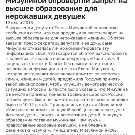
Мизулиной опровергли запрет на
высшее образование для
нерожавших девушек
12 июля 2013
В окружении депутата Елены Мизулиной опровергли
сообщения о том, что она предложила ввести запрет на
высшее образование для нерожавших женщин. Об этом
заявили пресс-секретарь депутата и ее дочь, сама
Мизулина отказалась лично комментировать эту
информацию. «Все, что говорится об этом законопроекте
— клевета», — сказала пресс-секретарь «Полит.ру». В
социальных сетях и блогах без ссылки на источник
появилась информация о том, что Елена Мизулина,
которая возглавляет возглавляет комитет по вопросам
семьи, женщин и детей, предложила Госдуме принять
такой законопроект, чтобы улучшить демографическую
ситуацию в России. В тексте было указано, что Мизулина
в качестве примера привела традиции царской России,
где женщины были неграмотны, но зато в семьях нередко
было по 10-12 детей. Приводились и цитата Мизулиной:
«Учиться и заниматься наукой вообще не женское дело.
Женское дело — рожать и воспитывать детей, а науку и
образование оставьте мужчинам. Нам нужны
православные здоровые девушки, а не бледные
феминистки-заучки». Инициативу Мизулиной якобы