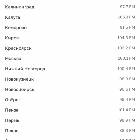
Калининград
97.7 FM
Калуга
106.1 FM
Кемерово
91.5 FM
Киров
104.3 FM
Красноярск
102.2 FM
Москва
100.1 FM
Нижний Новгород
100.4 FM
Новокузнецк
96.9 FM
Новосибирск
96.6 FM
Озёрск
95.4 FM
Пенза
101.4 FM
Пермь
98.9 FM
Псков
88.3 FM