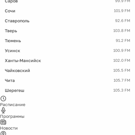
Саров
99.9 FM
Сочи
101.9 FM
Ставрополь
92.6 FM
Тверь
103.8 FM
Тюмень
91.2 FM
Усинск
100.9 FM
Ханты-Мансийск
102.0 FM
Чайковский
105.5 FM
Чита
105.7 FM
Шерегеш
105.3 FM
Расписание
Программы
Новости