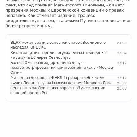
факт, что суд признал Магнитского виновным, - символ
презрения Москвы к Европейской конвенции о правах
человека. Как отмечает издание, процесс
свидетельствует о том, что режим Путина становится все
более репрессивным.
ВДНХ может войти в основной список Всемирного
23:05
наследия ЮНЕСКО
Китай запустит первый регулярный контейнерный
22:34
маршрут в ЕС через Севморпуть
Более 20 человек задержаны по делу о
22:12
незарегистрированных криптообменниках в «Москва-
Сити»
Минздрав добавил в ЖНВЛП препарат «Энхерту»
22:12
«Флит Лизинг» купил бывшую «дочку» Mercedes-Benz
21:39
Сенат США одобрил законопроект об ужесточении
21:08
санкций против РФ