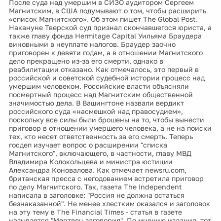
После суда над умершим в СИЗО аудитором Сергеем
Магнитским, в США подумывают о том, чтобы расширить
«список Магнитского». Об этом пишет The Global Post.
Накануне Тверской суд признал скончавшегося юриста, а
также главу фонда Hermitage Capital Уильяма Браудера
виновными в неуплате налогов. Браудер заочно
приговорен к девяти годам, а в отношении Магнитского
дело прекращено из-за его смерти, однако в
реабилитации отказано. Как отмечалось, это первый в
российской и советской судебной истории процесс над
умершим человеком. Российские власти объясняли
посмертный процесс над Магнитским общественной
значимостью дела. В Вашингтоне назвали вердикт
российского суда «насмешкой над правосудием»,
поскольку все силы были брошены на то, чтобы вынести
приговор в отношении умершего человека, а не на поиски
тех, кто несет ответственность за его смерть. Теперь
госдеп изучает вопрос о расширении "списка
Магнитского", включающего, в частности, главу МВД
Владимира Колокольцева и министра юстиции
Александра Коновалова. Как отмечает newsru.com,
британская пресса с негодованием встретила приговор
по делу Магнитского. Так, газета The Independent
написала в заголовке: "Россия не должна остаться
безнаказанной". Не менее хлестким оказался и заголовок
на эту тему в The Financial Times - статья в газете
называется "Мертвец заговорил". По мнению издания, тот