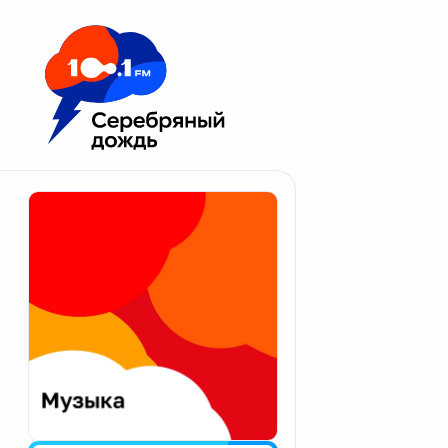
Москва 100.1 FM
Апатиты
Астрахань
Волгоград
Вологда
Екатеринбург
Иваново
Казань
Калининград
Калуга