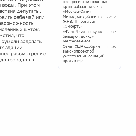
незарегистрированных
 воды. При этом
криптообменниках в
ествия депутаты,
«Москва-Сити»
вить себе чай или
Минздрав добавил в
22:12
ЖНВЛП препарат
невозможность
«Энхерту»
исленных шуток.
«Флит Лизинг» купил
21:39
метил, что
бывшую «дочку»
в сумели заделать
Mercedes-Benz
Сенат США одобрил
х зданий.
21:08
законопроект об
ннее рассмотрение
ужесточении санкций
одопроводов в
против РФ