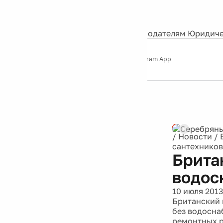
События
Контакты
О нас
Экскурсии
Silver Studio
Рекламодателям
Юридиче
Слушайте
App Store
Google Play
Telegram App
Серебряный
дождь
12+
Реклама
/
Новости
/
сантехников
Брита
водос
10 июля 2013
Британский 
без водосна
ремонтных р