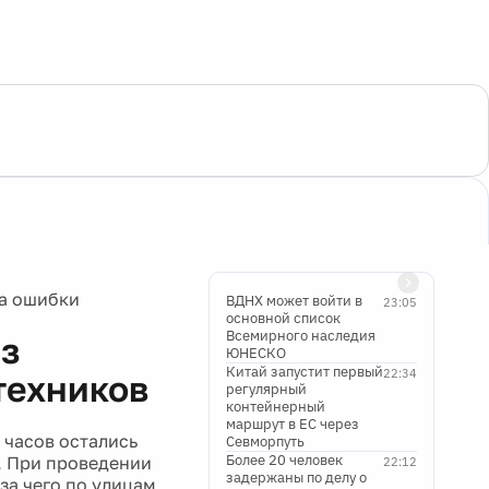
за ошибки
ВДНХ может войти в
23:05
основной список
Всемирного наследия
ез
ЮНЕСКО
Китай запустит первый
22:34
техников
регулярный
контейнерный
маршрут в ЕС через
 часов остались
Севморпуть
Более 20 человек
l. При проведении
22:12
задержаны по делу о
за чего по улицам