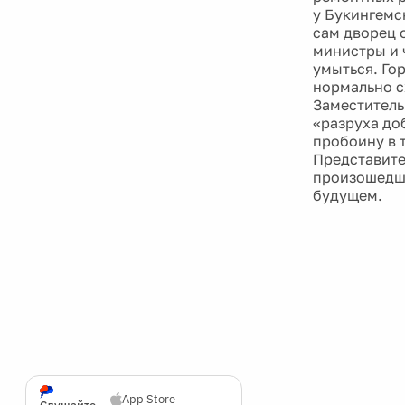
у Букингемс
сам дворец 
министры и 
умыться. Го
нормально с
Заместитель
«разруха доб
пробоину в 
Представите
произошедше
будущем.
App Store