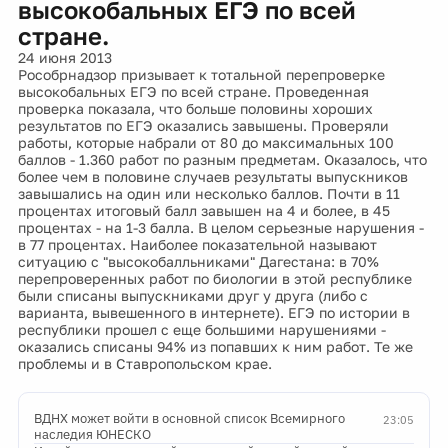
высокобальных ЕГЭ по всей
стране.
24 июня 2013
Рособрнадзор призывает к тотальной перепроверке
высокобальных ЕГЭ по всей стране. Проведенная
проверка показала, что больше половины хороших
результатов по ЕГЭ оказались завышены. Проверяли
работы, которые набрали от 80 до максимальных 100
баллов - 1.360 работ по разным предметам. Оказалось, что
более чем в половине случаев результаты выпускников
завышались на один или несколько баллов. Почти в 11
процентах итоговый балл завышен на 4 и более, в 45
процентах - на 1-3 балла. В целом серьезные нарушения -
в 77 процентах. Наиболее показательной называют
ситуацию с "высокобалльниками" Дагестана: в 70%
перепроверенных работ по биологии в этой республике
были списаны выпускниками друг у друга (либо с
варианта, вывешенного в интернете). ЕГЭ по истории в
республики прошел с еще большими нарушениями -
оказались списаны 94% из попавших к ним работ. Те же
проблемы и в Ставропольском крае.
ВДНХ может войти в основной список Всемирного
23:05
наследия ЮНЕСКО