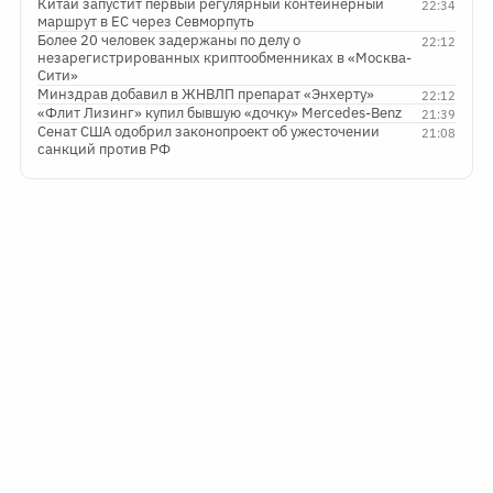
Китай запустит первый регулярный контейнерный
22:34
маршрут в ЕС через Севморпуть
Более 20 человек задержаны по делу о
22:12
незарегистрированных криптообменниках в «Москва-
Сити»
Минздрав добавил в ЖНВЛП препарат «Энхерту»
22:12
«Флит Лизинг» купил бывшую «дочку» Mercedes-Benz
21:39
Сенат США одобрил законопроект об ужесточении
21:08
санкций против РФ