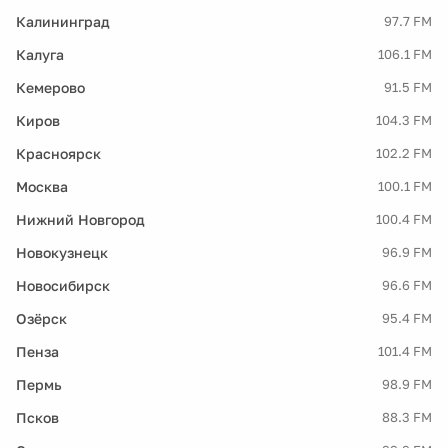
Калининград
97.7 FM
Калуга
106.1 FM
Кемерово
91.5 FM
Киров
104.3 FM
Красноярск
102.2 FM
Москва
100.1 FM
Нижний Новгород
100.4 FM
Новокузнецк
96.9 FM
Новосибирск
96.6 FM
Озёрск
95.4 FM
Пенза
101.4 FM
Пермь
98.9 FM
Псков
88.3 FM