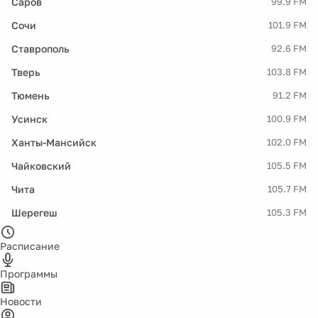
Саров
99.9 FM
Сочи
101.9 FM
Ставрополь
92.6 FM
Тверь
103.8 FM
Тюмень
91.2 FM
Усинск
100.9 FM
Ханты-Мансийск
102.0 FM
Чайковский
105.5 FM
Чита
105.7 FM
Шерегеш
105.3 FM
Расписание
Программы
Новости