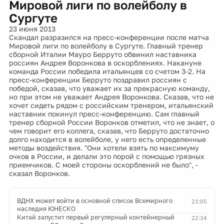
Мировой лиги по волейболу в
Сургуте
23 июня 2013
Скандал разразился на пресс-конференции после матча
Мировой лиги по волейболу в Сургуте. Главный тренер
сборной Италии Мауро Берруто обвинил наставника
россиян Андрея Воронкова в оскорблениях. Накануне
команда России победила итальянцев со счетом 3-2. На
пресс-конференции Берруто поздравил россиян с
победой, сказав, что уважает их за прекрасную команду,
но при этом не уважает Андрея Воронкова. Сказав, что не
хочет сидеть рядом с российским тренером, итальянский
наставник покинул пресс-конференцию. Сам главный
тренер сборной России Воронков отметил, что не знает, о
чем говорит его коллега, сказав, что Берруто достаточно
долго находится в волейболе, у него есть определенные
методы воздействия. "Они хотели взять по максимуму
очков в России, и делали это порой с помощью грязных
приемчиков. С моей стороны оскорблений не было", -
сказал Воронков.
ВДНХ может войти в основной список Всемирного
23:05
наследия ЮНЕСКО
Китай запустит первый регулярный контейнерный
22:34