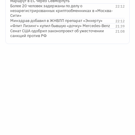
маршрут в ЕС через Севморпуть
Более 20 человек задержаны по делу о
22:12
незарегистрированных криптообменниках в «Москва-
Сити»
Минздрав добавил в ЖНВЛП препарат «Энхерту»
22:12
«Флит Лизинг» купил бывшую «дочку» Mercedes-Benz
21:39
Сенат США одобрил законопроект об ужесточении
21:08
санкций против РФ