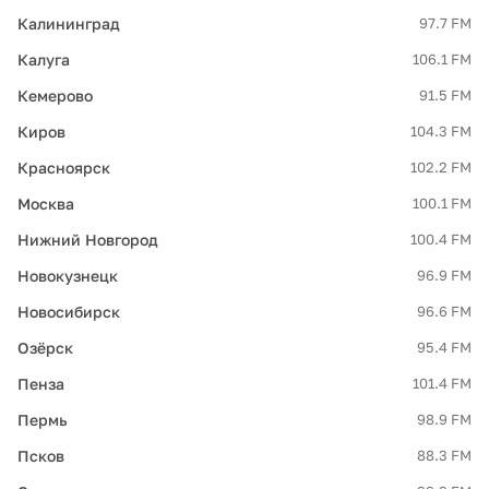
Калининград
97.7 FM
Калуга
106.1 FM
Кемерово
91.5 FM
Киров
104.3 FM
Красноярск
102.2 FM
Москва
100.1 FM
Нижний Новгород
100.4 FM
Новокузнецк
96.9 FM
Новосибирск
96.6 FM
Озёрск
95.4 FM
Пенза
101.4 FM
Пермь
98.9 FM
Псков
88.3 FM