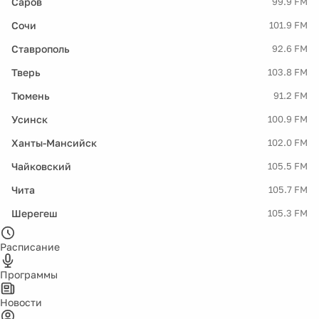
Саров
99.9 FM
Сочи
101.9 FM
Ставрополь
92.6 FM
Тверь
103.8 FM
Тюмень
91.2 FM
Усинск
100.9 FM
Ханты-Мансийск
102.0 FM
Чайковский
105.5 FM
Чита
105.7 FM
Шерегеш
105.3 FM
Расписание
Программы
Новости