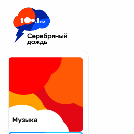
Москва 100.1 FM
Апатиты
Астрахань
Волгоград
Вологда
Екатеринбург
Иваново
Казань
Калининград
Калуга