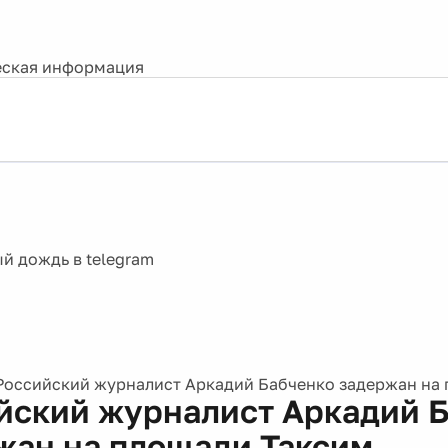
ская информация
Российский журналист Аркадий Бабченко задержан на
йский журналист Аркадий 
жан на площади Таксим