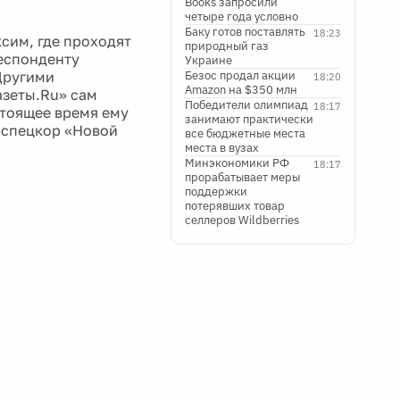
Books запросили
четыре года условно
Баку готов поставлять
18:23
сим, где проходят
природный газ
еспонденту
Украине
 Другими
Безос продал акции
18:20
Amazon на $350 млн
азеты.Ru» сам
Победители олимпиад
18:17
стоящее время ему
занимают практически
- спецкор «Новой
все бюджетные места
места в вузах
Минэкономики РФ
18:17
прорабатывает меры
поддержки
потерявших товар
селлеров Wildberries