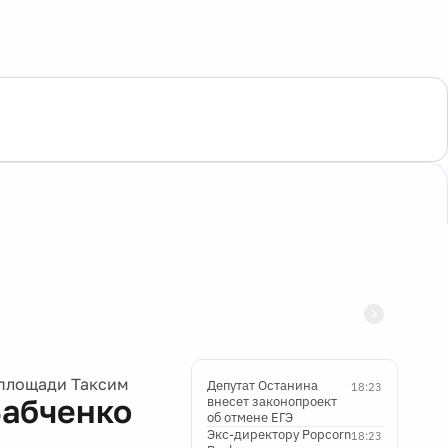
 площади Таксим
Депутат Останина
18:23
Бабченко
внесет законопроект
об отмене ЕГЭ
Экс-директору Popcorn
18:23