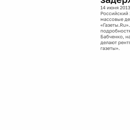
14 июня 201
Российский 
массовые де
«Газеты.Ru»
подробностя
Бабченко, н
делают рент
газеты».