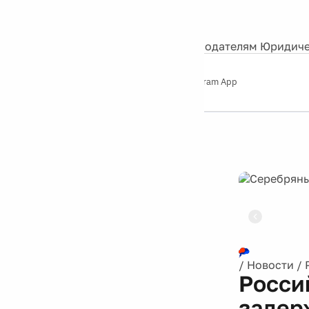
События
Контакты
О нас
Экскурсии
Silver Studio
Рекламодателям
Юридиче
Слушайте
App Store
Google Play
Telegram App
Серебряный
дождь
12+
Реклама
/
Новости
/
Росси
задер