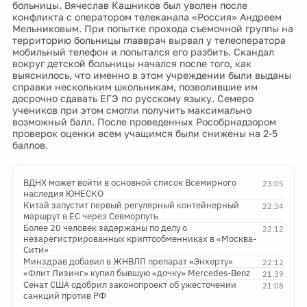
больницы. Вячеслав Кашников был уволен после
конфликта с оператором телеканала «Россия» Андреем
Мельниковым. При попытке прохода съемочной группы на
территорию больницы главврач вырвал у телеоператора
мобильный телефон и попытался его разбить. Скандал
вокруг детской больницы начался после того, как
выяснилось, что именно в этом учреждении были выданы
справки нескольким школьникам, позволившие им
досрочно сдавать ЕГЭ по русскому языку. Семеро
учеников при этом смогли получить максимально
возможный балл. После проведенных Рособрнадзором
проверок оценки всем учащимся были снижены на 2-5
баллов.
ВДНХ может войти в основной список Всемирного
23:05
наследия ЮНЕСКО
Китай запустит первый регулярный контейнерный
22:34
маршрут в ЕС через Севморпуть
Более 20 человек задержаны по делу о
22:12
незарегистрированных криптообменниках в «Москва-
Сити»
Минздрав добавил в ЖНВЛП препарат «Энхерту»
22:12
«Флит Лизинг» купил бывшую «дочку» Mercedes-Benz
21:39
Сенат США одобрил законопроект об ужесточении
21:08
санкций против РФ