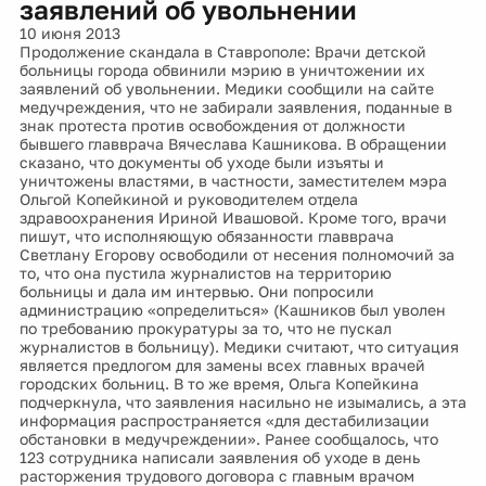
заявлений об увольнении
10 июня 2013
Продолжение скандала в Ставрополе: Врачи детской
больницы города обвинили мэрию в уничтожении их
заявлений об увольнении. Медики сообщили на сайте
медучреждения, что не забирали заявления, поданные в
знак протеста против освобождения от должности
бывшего главврача Вячеслава Кашникова. В обращении
сказано, что документы об уходе были изъяты и
уничтожены властями, в частности, заместителем мэра
Ольгой Копейкиной и руководителем отдела
здравоохранения Ириной Ивашовой. Кроме того, врачи
пишут, что исполняющую обязанности главврача
Светлану Егорову освободили от несения полномочий за
то, что она пустила журналистов на территорию
больницы и дала им интервью. Они попросили
администрацию «определиться» (Кашников был уволен
по требованию прокуратуры за то, что не пускал
журналистов в больницу). Медики считают, что ситуация
является предлогом для замены всех главных врачей
городских больниц. В то же время, Ольга Копейкина
подчеркнула, что заявления насильно не изымались, а эта
информация распространяется «для дестабилизации
обстановки в медучреждении». Ранее сообщалось, что
123 сотрудника написали заявления об уходе в день
расторжения трудового договора с главным врачом