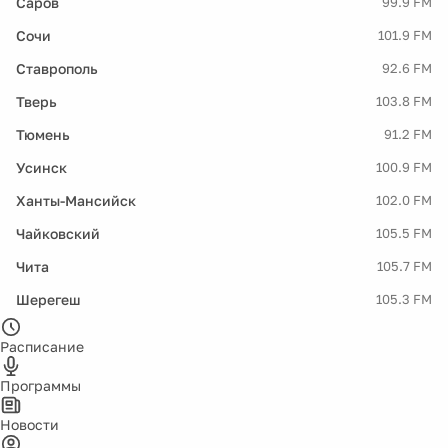
Саров
99.9 FM
Сочи
101.9 FM
Ставрополь
92.6 FM
Тверь
103.8 FM
Тюмень
91.2 FM
Усинск
100.9 FM
Ханты-Мансийск
102.0 FM
Чайковский
105.5 FM
Чита
105.7 FM
Шерегеш
105.3 FM
Расписание
Программы
Новости