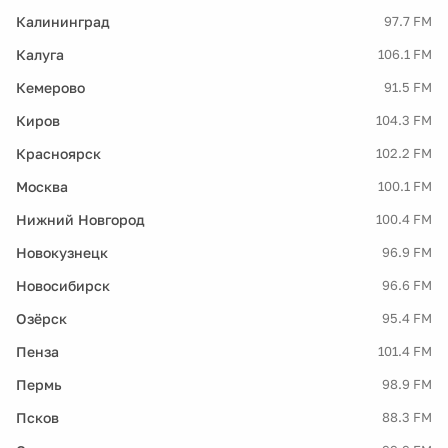
Калининград
97.7 FM
Калуга
106.1 FM
Кемерово
91.5 FM
Киров
104.3 FM
Красноярск
102.2 FM
Москва
100.1 FM
Нижний Новгород
100.4 FM
Новокузнецк
96.9 FM
Новосибирск
96.6 FM
Озёрск
95.4 FM
Пенза
101.4 FM
Пермь
98.9 FM
Псков
88.3 FM