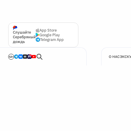
App Store
Слушайте
Google Play
Серебряный
Telegram App
дождь
О НАС
ЭКСК
12+
🍪
Мы используем cookie для улучшения работы сайта.