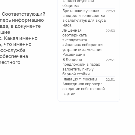
каналы «Русской
общины»
Британские ученые
22:53
е. Соответствующий
внедрили гены свиньи
теперь информацию
в салат-латук для вкуса
мяса
вда, в документе
Лишенная
22:53
ющие
сертификата
х. Какая именно
эксплуатанта
, что именно
«Ижавиа» собирается
есс-служба
устранить замечания
Росавиации
 обеспечена
В Лондоне
22:51
местного
предложили в пабах
запретить пить у
барной стойки
Глава ДУМ Москвы
22:51
Аляутдинов опроверг
создание собственной
партии