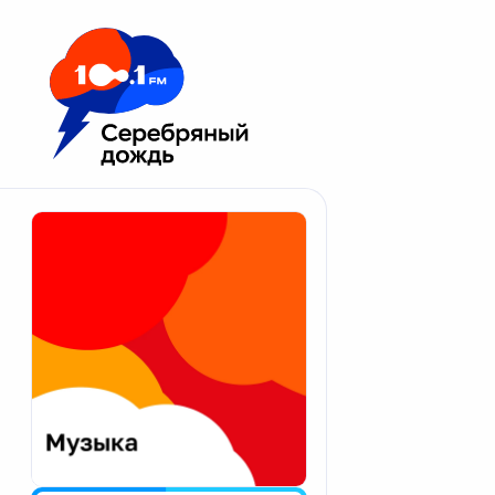
Москва 100.1 FM
Апатиты
Астрахань
Волгоград
Вологда
Екатеринбург
Иваново
Казань
Калининград
Калуга