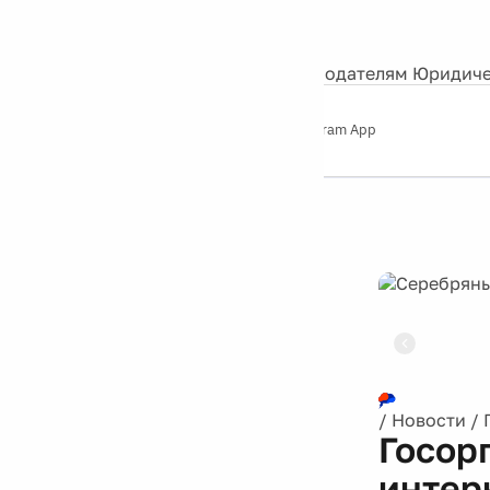
События
Контакты
О нас
Экскурсии
Silver Studio
Рекламодателям
Юридиче
Слушайте
App Store
Google Play
Telegram App
Серебряный
дождь
12+
Реклама
/
Новости
/
Госор
интер