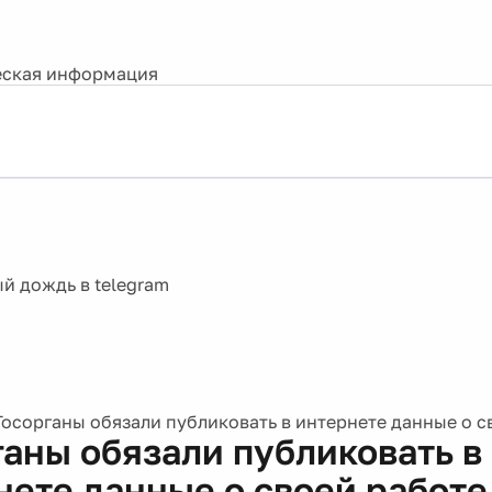
ская информация
Госорганы обязали публиковать в интернете данные о с
ганы обязали публиковать в
нете данные о своей работе