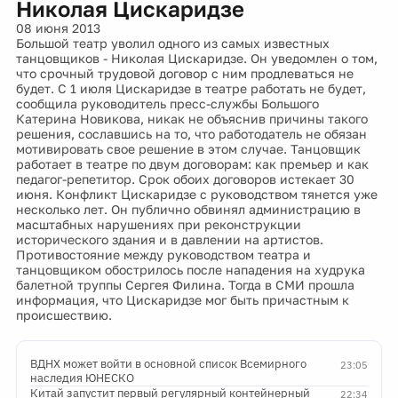
Николая Цискаридзе
08 июня 2013
Большой театр уволил одного из самых известных
танцовщиков - Николая Цискаридзе. Он уведомлен о том,
что срочный трудовой договор с ним продлеваться не
будет. С 1 июля Цискаридзе в театре работать не будет,
сообщила руководитель пресс-службы Большого
Катерина Новикова, никак не объяснив причины такого
решения, сославшись на то, что работодатель не обязан
мотивировать свое решение в этом случае. Танцовщик
работает в театре по двум договорам: как премьер и как
педагог-репетитор. Срок обоих договоров истекает 30
июня. Конфликт Цискаридзе с руководством тянется уже
несколько лет. Он публично обвинял администрацию в
масштабных нарушениях при реконструкции
исторического здания и в давлении на артистов.
Противостояние между руководством театра и
танцовщиком обострилось после нападения на худрука
балетной труппы Сергея Филина. Тогда в СМИ прошла
информация, что Цискаридзе мог быть причастным к
происшествию.
ВДНХ может войти в основной список Всемирного
23:05
наследия ЮНЕСКО
Китай запустит первый регулярный контейнерный
22:34