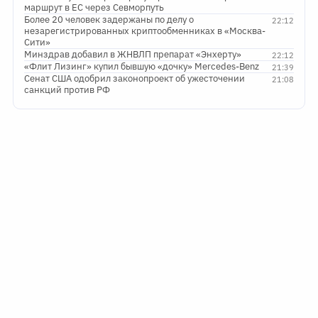
маршрут в ЕС через Севморпуть
Более 20 человек задержаны по делу о
22:12
незарегистрированных криптообменниках в «Москва-
Сити»
Минздрав добавил в ЖНВЛП препарат «Энхерту»
22:12
«Флит Лизинг» купил бывшую «дочку» Mercedes-Benz
21:39
Сенат США одобрил законопроект об ужесточении
21:08
санкций против РФ