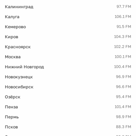
Калининград
97.7 FM
Калуга
106.1 FM
Кемерово
91.5 FM
Киров
104.3 FM
Красноярск
102.2 FM
Москва
100.1 FM
Нижний Новгород
100.4 FM
Новокузнецк
96.9 FM
Новосибирск
96.6 FM
Озёрск
95.4 FM
Пенза
101.4 FM
Пермь
98.9 FM
Псков
88.3 FM