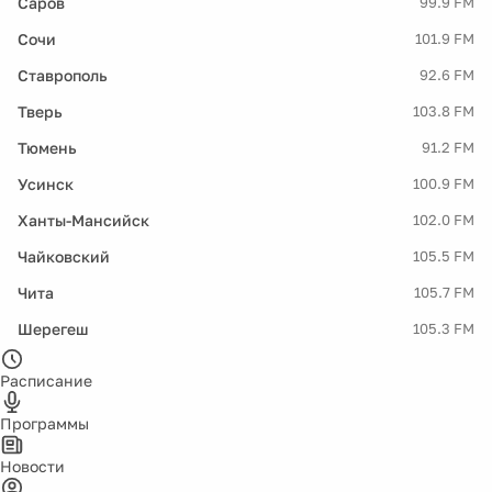
Саров
99.9 FM
Сочи
101.9 FM
Ставрополь
92.6 FM
Тверь
103.8 FM
Тюмень
91.2 FM
Усинск
100.9 FM
Ханты-Мансийск
102.0 FM
Чайковский
105.5 FM
Чита
105.7 FM
Шерегеш
105.3 FM
Расписание
Программы
Новости