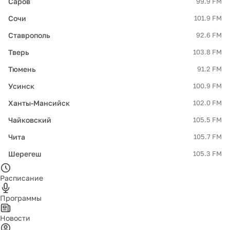
Саров
99.9 FM
Сочи
101.9 FM
Ставрополь
92.6 FM
Тверь
103.8 FM
Тюмень
91.2 FM
Усинск
100.9 FM
Ханты-Мансийск
102.0 FM
Чайковский
105.5 FM
Чита
105.7 FM
Шерегеш
105.3 FM
Расписание
Программы
Новости