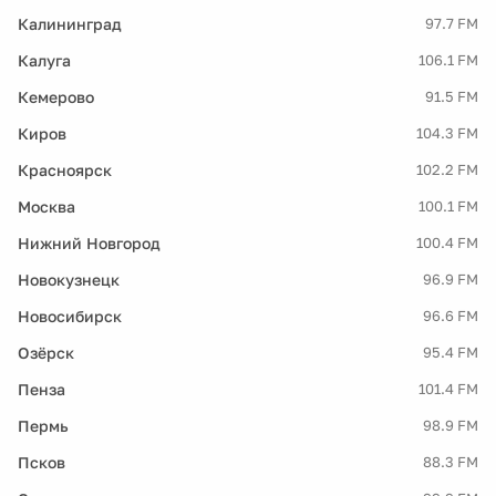
Калининград
97.7 FM
Калуга
106.1 FM
Кемерово
91.5 FM
Киров
104.3 FM
Красноярск
102.2 FM
Москва
100.1 FM
Нижний Новгород
100.4 FM
Новокузнецк
96.9 FM
Новосибирск
96.6 FM
Озёрск
95.4 FM
Пенза
101.4 FM
Пермь
98.9 FM
Псков
88.3 FM