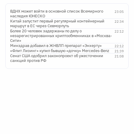
ВДНХ может войти в основной список Всемирного
23:05
наследия ЮНЕСКО
Китай запустит первый регулярный контейнерный
22:34
маршрут в ЕС через Севморпуть
Более 20 человек задержаны по делу о
22:12
незарегистрированных криптообменниках в «Москва-
Сити»
Минздрав добавил в ЖНВЛП препарат «Энхерту»
22:12
«Флит Лизинг» купил бывшую «дочку» Mercedes-Benz
21:39
Сенат США одобрил законопроект об ужесточении
21:08
санкций против РФ