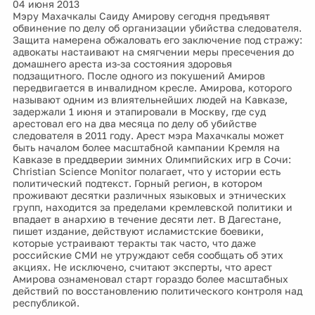
04 июня 2013
Мэру Махачкалы Саиду Амирову сегодня предъявят
обвинение по делу об организации убийства следователя.
Защита намерена обжаловать его заключение под стражу:
адвокаты настаивают на смягчении меры пресечения до
домашнего ареста из-за состояния здоровья
подзащитного. После одного из покушений Амиров
передвигается в инвалидном кресле. Амирова, которого
называют одним из влиятельнейших людей на Кавказе,
задержали 1 июня и этапировали в Москву, где суд
арестовал его на два месяца по делу об убийстве
следователя в 2011 году. Арест мэра Махачкалы может
быть началом более масштабной кампании Кремля на
Кавказе в преддверии зимних Олимпийских игр в Сочи:
Christian Science Monitor полагает, что у истории есть
политический подтекст. Горный регион, в котором
проживают десятки различных языковых и этнических
групп, находится за пределами кремлевской политики и
впадает в анархию в течение десяти лет. В Дагестане,
пишет издание, действуют исламистские боевики,
которые устраивают теракты так часто, что даже
российские СМИ не утруждают себя сообщать об этих
акциях. Не исключено, считают эксперты, что арест
Амирова ознаменовал старт гораздо более масштабных
действий по восстановлению политического контроля над
республикой.